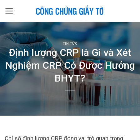
Skip
to
content
TIN TỨC
Định lượng CRP là Gì và Xét
Nghiệm CRP Có Được Hưởng
BHYT?
Chỉ số định lượng CRP đóng vai trò quan trọng