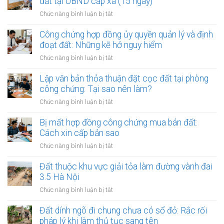
đất tại UBND cấp xã (15 ngày)
hạt
ở
Chức năng bình luận bị tắt
của
Quy
Văn
trình
Công chứng hợp đồng ủy quyền quản lý và định
phòng
niêm
đoạt đất: Những kẽ hở nguy hiểm
công
yết
chứng
ở
Chức năng bình luận bị tắt
công
đối
Công
khai
với
chứng
Lập văn bản thỏa thuận đặt cọc đất tại phòng
thủ
giao
hợp
công chứng: Tại sao nên làm?
tục
dịch
đồng
thừa
ở
Chức năng bình luận bị tắt
đất
ủy
kế
Lập
quyền
đất
văn
Bị mất hợp đồng công chứng mua bán đất:
quản
tại
bản
Cách xin cấp bản sao
lý
UBND
thỏa
và
ở
Chức năng bình luận bị tắt
cấp
thuận
định
Bị
xã
đặt
đoạt
mất
Đất thuộc khu vực giải tỏa làm đường vành đai
(15
cọc
đất:
hợp
ngày)
3.5 Hà Nội
đất
Những
đồng
tại
ở
Chức năng bình luận bị tắt
kẽ
công
phòng
Đất
hở
chứng
công
thuộc
Đất dính ngõ đi chung chưa có sổ đỏ: Rắc rối
nguy
mua
chứng:
khu
hiểm
pháp lý khi làm thủ tục sang tên
bán