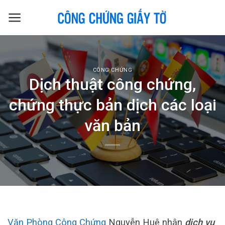
Skip
to
content
CÔNG CHỨNG
Dịch thuật công chứng,
chứng thực bản dịch các loại
văn bản
Văn Phòng Công Chứng
Nguyễn Huệ nhận
dịch vụ