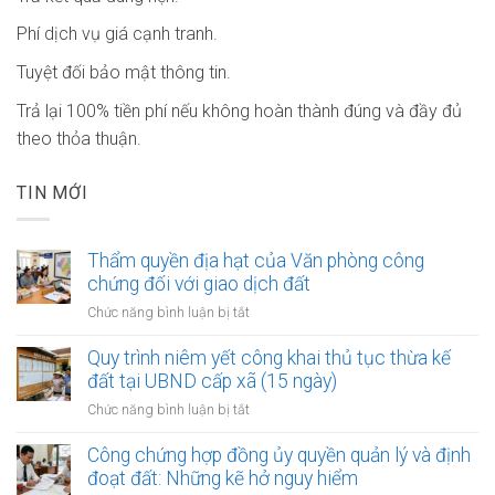
Phí dịch vụ giá cạnh tranh.
Tuyệt đối bảo mật thông tin.
Trả lại 100% tiền phí nếu không hoàn thành đúng và đầy đủ
theo thỏa thuận.
TIN MỚI
Thẩm quyền địa hạt của Văn phòng công
chứng đối với giao dịch đất
ở
Chức năng bình luận bị tắt
Thẩm
quyền
Quy trình niêm yết công khai thủ tục thừa kế
địa
đất tại UBND cấp xã (15 ngày)
hạt
ở
Chức năng bình luận bị tắt
của
Quy
Văn
trình
Công chứng hợp đồng ủy quyền quản lý và định
phòng
niêm
đoạt đất: Những kẽ hở nguy hiểm
công
yết