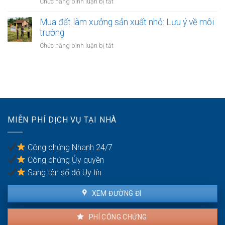
ở
Chức năng bình luận bị tắt
sao
chung
đai
Đất
chưa
3.5
giáp
Mua đất làm xưởng sản xuất nhỏ: Lưu ý về môi
có
Hà
ranh
trường
sổ
Nội
giữa
đỏ:
ở
Chức năng bình luận bị tắt
các
Rắc
Mua
quận
rối
đất
nội
pháp
làm
thành
lý
xưởng
Hà
khi
sản
Nội:
làm
xuất
Thẩm
thủ
nhỏ:
quyền
MIỄN PHÍ DỊCH VỤ TẠI NHÀ
tục
Lưu
văn
sang
ý
phòng
tên
về
công
Công chứng Nhanh 24/7
môi
chứng
Công chứng Ủy quyền
trường
Sang tên sổ đỏ Uy tín
XEM ĐƯỜNG ĐI
PHÍ CÔNG CHỨNG