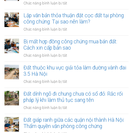
chứng
ở
Chức năng bình luận bị tắt
công
đối
Công
khai
với
chứng
Lập văn bản thỏa thuận đặt cọc đất tại phòng
thủ
giao
hợp
công chứng: Tại sao nên làm?
tục
dịch
đồng
thừa
ở
Chức năng bình luận bị tắt
đất
ủy
kế
Lập
quyền
đất
văn
Bị mất hợp đồng công chứng mua bán đất:
quản
tại
bản
Cách xin cấp bản sao
lý
UBND
thỏa
và
ở
Chức năng bình luận bị tắt
cấp
thuận
định
Bị
xã
đặt
đoạt
mất
Đất thuộc khu vực giải tỏa làm đường vành đai
(15
cọc
đất:
hợp
ngày)
3.5 Hà Nội
đất
Những
đồng
tại
ở
Chức năng bình luận bị tắt
kẽ
công
phòng
Đất
hở
chứng
công
thuộc
Đất dính ngõ đi chung chưa có sổ đỏ: Rắc rối
nguy
mua
chứng:
khu
hiểm
pháp lý khi làm thủ tục sang tên
bán
Tại
vực
đất:
ở
Chức năng bình luận bị tắt
sao
giải
Cách
Đất
nên
tỏa
xin
dính
Đất giáp ranh giữa các quận nội thành Hà Nội:
làm?
làm
cấp
ngõ
Thẩm quyền văn phòng công chứng
đường
bản
đi
vành