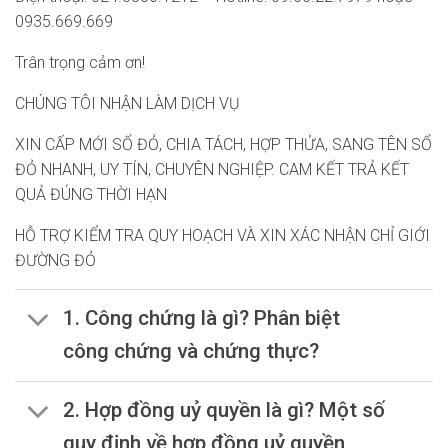
0935.669.669
Trân trọng cảm ơn!
CHÚNG TÔI NHẬN LÀM DỊCH VỤ
XIN CẤP MỚI SỔ ĐỎ, CHIA TÁCH, HỢP THỬA, SANG TÊN SỔ
ĐỎ NHANH, UY TÍN, CHUYÊN NGHIỆP. CAM KẾT TRẢ KẾT
QUẢ ĐÚNG THỜI HẠN
HỖ TRỢ KIỂM TRA QUY HOẠCH VÀ XIN XÁC NHẬN CHỈ GIỚI
ĐƯỜNG ĐỎ
1. Công chứng là gì? Phân biệt
công chứng và chứng thực?
2. Hợp đồng uỷ quyền là gì? Một số
quy định về hợp đồng uỷ quyền,