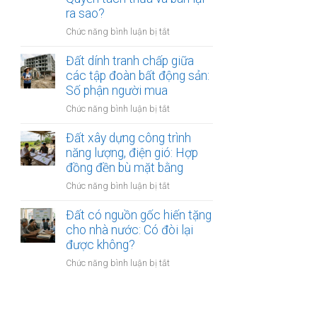
công
cổ
ra sao?
ty
đông
ở
Chức năng bình luận bị tắt
bằng
Đất
giá
đai
Đất dính tranh chấp giữa
trị
nằm
các tập đoàn bất động sản:
quyền
trong
sử
Số phận người mua
quy
dụng
ở
Chức năng bình luận bị tắt
hoạch
đất
Đất
treo
dính
Đất xây dựng công trình
quá
tranh
năng lượng, điện gió: Hợp
3
chấp
đồng đền bù mặt bằng
năm:
giữa
Quyền
ở
Chức năng bình luận bị tắt
các
tách
Đất
tập
thửa
xây
Đất có nguồn gốc hiến tặng
đoàn
và
dựng
cho nhà nước: Có đòi lại
bất
bán
công
được không?
động
lại
trình
sản:
ra
ở
Chức năng bình luận bị tắt
năng
Số
sao?
Đất
lượng,
phận
có
điện
người
nguồn
gió:
mua
gốc