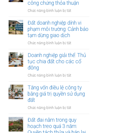
nghiệp
công chứng thỏa thuận
nhà
ở
Chức năng bình luận bị tắt
nước
Mua
thoái
gom
Đất doanh nghiệp dính vi
vốn:
đất
phạm môi trường: Cảnh báo
Quy
làm
tạm dừng giao dịch
trình
dự
bán
ở
Chức năng bình luận bị tắt
án
công
Đất
du
khai
doanh
Doanh nghiệp giải thể: Thủ
lịch
nghiệp
tục chia đất cho các cổ
sinh
dính
đông
thái:
vi
Các
ở
Chức năng bình luận bị tắt
phạm
bước
Doanh
môi
công
nghiệp
Tăng vốn điều lệ công ty
trường:
chứng
giải
bằng giá trị quyền sử dụng
Cảnh
thỏa
thể:
đất
báo
thuận
Thủ
tạm
ở
Chức năng bình luận bị tắt
tục
dừng
Tăng
chia
giao
vốn
Đất đai nằm trong quy
đất
dịch
điều
hoạch treo quá 3 năm:
cho
lệ
Quyền tách thửa và bán lại
các