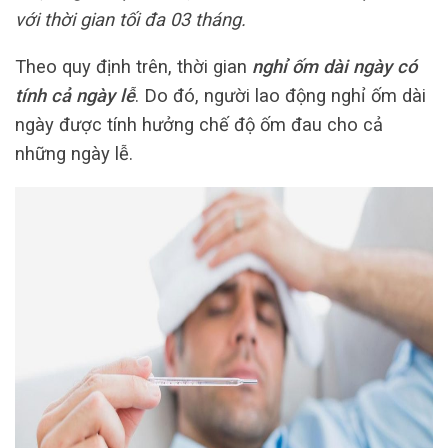
với thời gian tối đa 03 tháng.
Theo quy định trên, thời gian
nghỉ ốm dài ngày có
tính cả ngày lễ
. Do đó, người lao động nghỉ ốm dài
ngày được tính hưởng chế độ ốm đau cho cả
những ngày lễ.