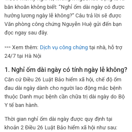
băn khoăn không biết: “Nghỉ ốm dài ngày có được
hưởng lương ngày lễ không?” Câu trả lời sẽ được
Văn phòng công chứng Nguyễn Huệ gửi đến bạn
đọc ngay sau đây.
Xem thêm:
Dịch vụ công chứng
tại nhà, hỗ trợ
>>>
24/7 tại Hà Nội
1. Nghỉ ốm dài ngày có tính ngày lễ không?
Căn cứ Điều 26 Luật Bảo hiểm xã hội, chế độ ốm
đau dài ngày dành cho người lao động mắc bệnh
thuộc Danh mục bệnh cần chữa trị dài ngày do Bộ
Y tế ban hành.
Thời gian nghỉ ốm dài ngày được quy định tại
khoản 2 Điều 26 Luật Bảo hiểm xã hội như sau: