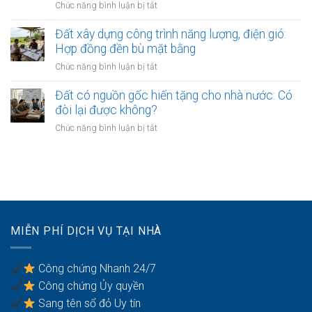
trị
ở
Chức năng bình luận bị tắt
quy
quyền
Đất
hoạch
sử
dính
Đất xây dựng công trình năng lượng, điện gió:
treo
dụng
tranh
Hợp đồng đền bù mặt bằng
quá
đất
chấp
3
ở
Chức năng bình luận bị tắt
giữa
năm:
Đất
các
Quyền
xây
Đất có nguồn gốc hiến tặng cho nhà nước: Có
tập
tách
dựng
đòi lại được không?
đoàn
thửa
công
bất
ở
Chức năng bình luận bị tắt
và
trình
động
Đất
bán
năng
sản:
có
lại
lượng,
Số
nguồn
ra
điện
phận
gốc
sao?
gió:
người
hiến
Hợp
mua
tặng
đồng
cho
đền
MIỄN PHÍ DỊCH VỤ TẠI NHÀ
nhà
bù
nước:
mặt
Có
bằng
Công chứng Nhanh 24/7
đòi
Công chứng Ủy quyền
lại
được
Sang tên sổ đỏ Uy tín