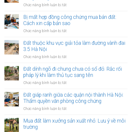
đồng
thừa
ở
Chức năng bình luận bị tắt
đất
ủy
kế
Lập
quyền
đất
văn
Bị mất hợp đồng công chứng mua bán đất:
quản
tại
bản
Cách xin cấp bản sao
lý
UBND
thỏa
và
ở
Chức năng bình luận bị tắt
cấp
thuận
định
Bị
xã
đặt
đoạt
mất
Đất thuộc khu vực giải tỏa làm đường vành đai
(15
cọc
đất:
hợp
ngày)
3.5 Hà Nội
đất
Những
đồng
tại
ở
Chức năng bình luận bị tắt
kẽ
công
phòng
Đất
hở
chứng
công
thuộc
Đất dính ngõ đi chung chưa có sổ đỏ: Rắc rối
nguy
mua
chứng:
khu
hiểm
pháp lý khi làm thủ tục sang tên
bán
Tại
vực
đất:
ở
Chức năng bình luận bị tắt
sao
giải
Cách
Đất
nên
tỏa
xin
dính
Đất giáp ranh giữa các quận nội thành Hà Nội:
làm?
làm
cấp
ngõ
Thẩm quyền văn phòng công chứng
đường
bản
đi
vành
ở
Chức năng bình luận bị tắt
sao
chung
đai
Đất
chưa
3.5
giáp
Mua đất làm xưởng sản xuất nhỏ: Lưu ý về môi
có
Hà
ranh
trường
sổ
Nội
giữa