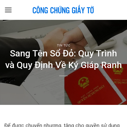
Skip
to
content
TIN TỨC
Sang Tên Sổ Đỏ: Quy Trình
và Quy Định Về Ký Giáp Ranh
Để được chuyển nhượng, tặng cho quyền sử dụng