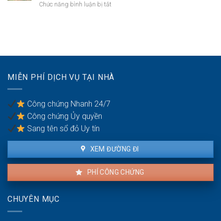
đỏ:
ở
Chức năng bình luận bị tắt
các
Rắc
Mua
quận
rối
đất
nội
pháp
làm
thành
lý
xưởng
Hà
khi
sản
Nội:
làm
xuất
Thẩm
thủ
nhỏ:
quyền
MIỄN PHÍ DỊCH VỤ TẠI NHÀ
tục
Lưu
văn
sang
ý
phòng
tên
về
công
Công chứng Nhanh 24/7
môi
chứng
Công chứng Ủy quyền
trường
Sang tên sổ đỏ Uy tín
XEM ĐƯỜNG ĐI
PHÍ CÔNG CHỨNG
CHUYÊN MỤC