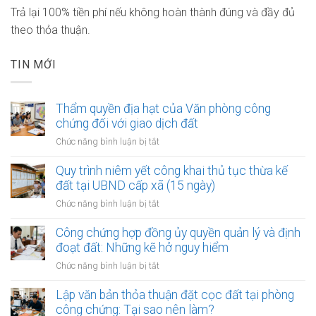
Trả lại 100% tiền phí nếu không hoàn thành đúng và đầy đủ
theo thỏa thuận.
TIN MỚI
Thẩm quyền địa hạt của Văn phòng công
chứng đối với giao dịch đất
ở
Chức năng bình luận bị tắt
Thẩm
quyền
Quy trình niêm yết công khai thủ tục thừa kế
địa
đất tại UBND cấp xã (15 ngày)
hạt
ở
Chức năng bình luận bị tắt
của
Quy
Văn
trình
Công chứng hợp đồng ủy quyền quản lý và định
phòng
niêm
đoạt đất: Những kẽ hở nguy hiểm
công
yết
chứng
ở
Chức năng bình luận bị tắt
công
đối
Công
khai
với
chứng
Lập văn bản thỏa thuận đặt cọc đất tại phòng
thủ
giao
hợp
công chứng: Tại sao nên làm?
tục
dịch