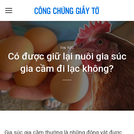
Skip
to
content
TIN TỨC
Có được giữ lại nuôi gia súc
gia cầm đi lạc không?
Gia súc gia cầm thường là những động vật được