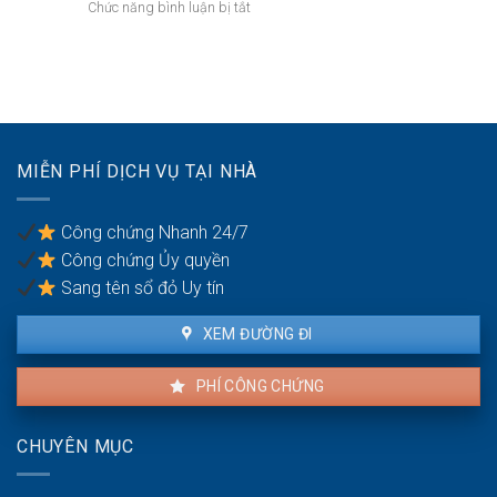
đỏ:
ở
Chức năng bình luận bị tắt
các
Rắc
Mua
quận
rối
đất
nội
pháp
làm
thành
lý
xưởng
Hà
khi
sản
Nội:
làm
xuất
Thẩm
thủ
nhỏ:
quyền
MIỄN PHÍ DỊCH VỤ TẠI NHÀ
tục
Lưu
văn
sang
ý
phòng
tên
về
công
Công chứng Nhanh 24/7
môi
chứng
Công chứng Ủy quyền
trường
Sang tên sổ đỏ Uy tín
XEM ĐƯỜNG ĐI
PHÍ CÔNG CHỨNG
CHUYÊN MỤC