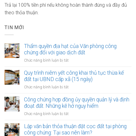
Trả lại 100% tiền phí nếu không hoàn thành đúng và đầy đủ
theo thỏa thuận.
TIN MỚI
Thẩm quyền địa hạt của Văn phòng công
chứng đối với giao dịch đất
ở
Chức năng bình luận bị tắt
Thẩm
quyền
Quy trình niêm yết công khai thủ tục thừa kế
địa
đất tại UBND cấp xã (15 ngày)
hạt
ở
Chức năng bình luận bị tắt
của
Quy
Văn
trình
Công chứng hợp đồng ủy quyền quản lý và định
phòng
niêm
đoạt đất: Những kẽ hở nguy hiểm
công
yết
chứng
ở
Chức năng bình luận bị tắt
công
đối
Công
khai
với
chứng
Lập văn bản thỏa thuận đặt cọc đất tại phòng
thủ
giao
hợp
công chứng: Tại sao nên làm?
tục
dịch