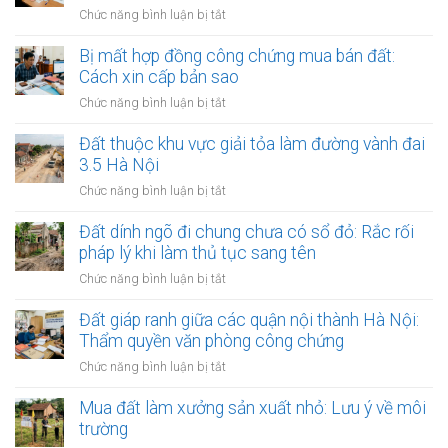
đồng
thừa
ở
Chức năng bình luận bị tắt
đất
ủy
kế
Lập
quyền
đất
văn
Bị mất hợp đồng công chứng mua bán đất:
quản
tại
bản
Cách xin cấp bản sao
lý
UBND
thỏa
và
ở
Chức năng bình luận bị tắt
cấp
thuận
định
Bị
xã
đặt
đoạt
mất
Đất thuộc khu vực giải tỏa làm đường vành đai
(15
cọc
đất:
hợp
ngày)
3.5 Hà Nội
đất
Những
đồng
tại
ở
Chức năng bình luận bị tắt
kẽ
công
phòng
Đất
hở
chứng
công
thuộc
Đất dính ngõ đi chung chưa có sổ đỏ: Rắc rối
nguy
mua
chứng:
khu
hiểm
pháp lý khi làm thủ tục sang tên
bán
Tại
vực
đất:
ở
Chức năng bình luận bị tắt
sao
giải
Cách
Đất
nên
tỏa
xin
dính
Đất giáp ranh giữa các quận nội thành Hà Nội:
làm?
làm
cấp
ngõ
Thẩm quyền văn phòng công chứng
đường
bản
đi
vành
ở
Chức năng bình luận bị tắt
sao
chung
đai
Đất
chưa
3.5
giáp
Mua đất làm xưởng sản xuất nhỏ: Lưu ý về môi
có
Hà
ranh
trường
sổ
Nội
giữa