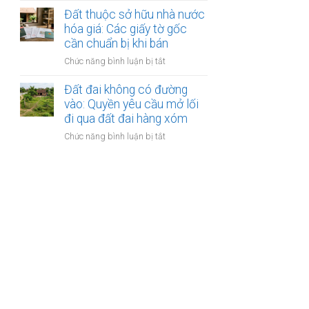
xuất:
giao
khai
Đất thuộc sở hữu nhà nước
Điều
dịch
hoang
hóa giá: Các giấy tờ gốc
kiện
không
cần chuẩn bị khi bán
chuyển
có
nhượng
ở
Chức năng bình luận bị tắt
giấy
cho
Đất
tờ:
cá
thuộc
Đất đai không có đường
Điều
nhân
sở
vào: Quyền yêu cầu mở lối
kiện
hữu
đi qua đất đai hàng xóm
để
nhà
được
ở
Chức năng bình luận bị tắt
nước
cấp
Đất
hóa
sổ
đai
giá:
đỏ
không
Các
năm
có
giấy
2026
đường
tờ
vào:
gốc
Quyền
cần
yêu
chuẩn
cầu
bị
mở
khi
lối
bán
đi
qua