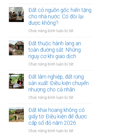
tách
Đất
tập
thửa
xây
Đất có nguồn gốc hiến tặng
đoàn
và
dựng
cho nhà nước: Có đòi lại
bất
bán
công
được không?
động
lại
trình
sản:
ra
ở
Chức năng bình luận bị tắt
năng
Số
sao?
Đất
lượng,
phận
có
Đất thuộc hành lang an
điện
người
nguồn
toàn đường sắt: Những
gió:
mua
gốc
nguy cơ khi giao dịch
Hợp
hiến
đồng
ở
Chức năng bình luận bị tắt
tặng
đền
Đất
cho
bù
thuộc
Đất lâm nghiệp, đất rừng
nhà
mặt
hành
sản xuất: Điều kiện chuyển
nước:
bằng
lang
nhượng cho cá nhân
Có
an
đòi
ở
Chức năng bình luận bị tắt
toàn
lại
Đất
đường
được
lâm
Đất khai hoang không có
sắt:
không?
nghiệp,
giấy tờ: Điều kiện để được
Những
đất
cấp sổ đỏ năm 2026
nguy
rừng
cơ
ở
Chức năng bình luận bị tắt
sản
khi
Đất