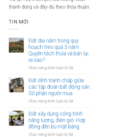
thành đúng và đầy đủ theo thỏa thuận.
TIN MỚI
Đất đai nằm trong quy
hoạch treo quá 3 năm:
Quyền tách thửa và bán lại
ra sao?
ở
Chức năng bình luận bị tắt
Đất
đai
Đất dính tranh chấp giữa
nằm
các tập đoàn bất động sản:
trong
Số phận người mua
quy
ở
Chức năng bình luận bị tắt
hoạch
Đất
treo
dính
Đất xây dựng công trình
quá
tranh
năng lượng, điện gió: Hợp
3
chấp
đồng đền bù mặt bằng
năm:
giữa
Quyền
ở
Chức năng bình luận bị tắt
các