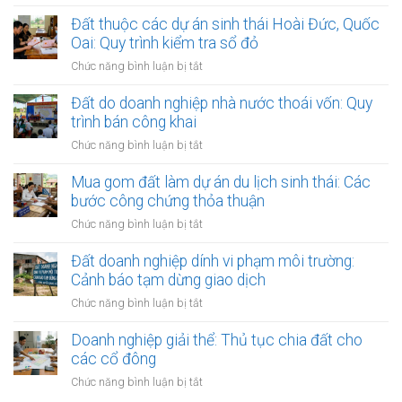
Mua
quận
rối
đất
Đất thuộc các dự án sinh thái Hoài Đức, Quốc
nội
pháp
làm
Oai: Quy trình kiểm tra sổ đỏ
thành
lý
xưởng
Hà
ở
Chức năng bình luận bị tắt
khi
sản
Nội:
Đất
làm
xuất
Thẩm
thuộc
Đất do doanh nghiệp nhà nước thoái vốn: Quy
thủ
nhỏ:
quyền
các
tục
trình bán công khai
Lưu
văn
dự
sang
ý
ở
Chức năng bình luận bị tắt
phòng
án
tên
về
Đất
công
sinh
môi
do
Mua gom đất làm dự án du lịch sinh thái: Các
chứng
thái
trường
doanh
bước công chứng thỏa thuận
Hoài
nghiệp
Đức,
ở
Chức năng bình luận bị tắt
nhà
Quốc
Mua
nước
Oai:
gom
Đất doanh nghiệp dính vi phạm môi trường:
thoái
Quy
đất
Cảnh báo tạm dừng giao dịch
vốn:
trình
làm
Quy
ở
Chức năng bình luận bị tắt
kiểm
dự
trình
Đất
tra
án
bán
doanh
Doanh nghiệp giải thể: Thủ tục chia đất cho
sổ
du
công
nghiệp
đỏ
các cổ đông
lịch
khai
dính
sinh
ở
Chức năng bình luận bị tắt
vi
thái:
Doanh