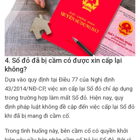
4. Sổ đỏ đã bị cầm có được xin cấp lại
không?
Dựa vào quy định tại Điều 77 của Nghị định
43/2014/NĐ-CP, việc xin cấp lại Sổ đỏ chỉ áp dụng
trong trường hợp làm mất Sổ đỏ. Hiện nay, quy
định pháp luật không đề cập đến việc cấp lại Sổ đỏ
khi đã bị mang đi cầm cố.
Trong tình huống này, bên cầm cố có quyền khởi
kiện yêu cầu bên nhận cầm cố trả lại Sổ đỏ. Bởi vì