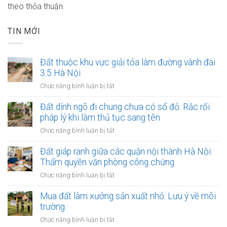
theo thỏa thuận.
TIN MỚI
Đất thuộc khu vực giải tỏa làm đường vành đai
3.5 Hà Nội
ở
Chức năng bình luận bị tắt
Đất
thuộc
Đất dính ngõ đi chung chưa có sổ đỏ: Rắc rối
khu
pháp lý khi làm thủ tục sang tên
vực
ở
Chức năng bình luận bị tắt
giải
Đất
tỏa
dính
Đất giáp ranh giữa các quận nội thành Hà Nội:
làm
ngõ
Thẩm quyền văn phòng công chứng
đường
đi
vành
ở
Chức năng bình luận bị tắt
chung
đai
Đất
chưa
3.5
giáp
Mua đất làm xưởng sản xuất nhỏ: Lưu ý về môi
có
Hà
ranh
trường
sổ
Nội
giữa
đỏ:
ở
Chức năng bình luận bị tắt
các
Rắc