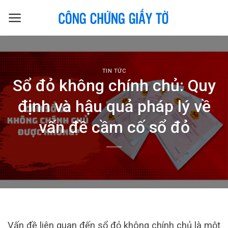
Skip
to
content
TIN TỨC
Sổ đỏ không chính chủ: Quy
định và hậu quả pháp lý về
vấn đề cầm cố sổ đỏ
Vấn đề liên quan đến sổ đỏ không chính chủ là một