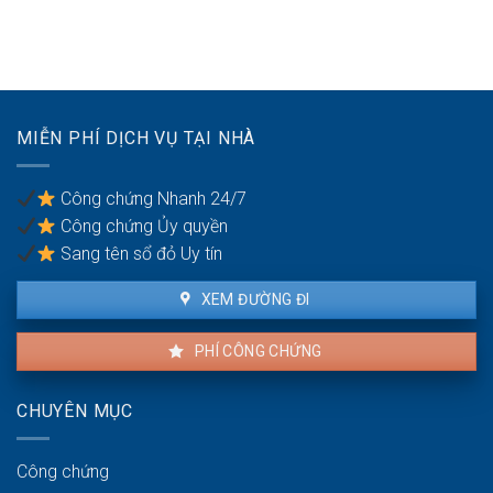
phạm
Các
nghiệp
môi
bước
giải
trường:
công
thể:
Cảnh
chứng
Thủ
báo
thỏa
tục
tạm
thuận
chia
dừng
MIỄN PHÍ DỊCH VỤ TẠI NHÀ
đất
giao
cho
dịch
các
Công chứng Nhanh 24/7
cổ
Công chứng Ủy quyền
đông
Sang tên sổ đỏ Uy tín
XEM ĐƯỜNG ĐI
PHÍ CÔNG CHỨNG
CHUYÊN MỤC
Công chứng