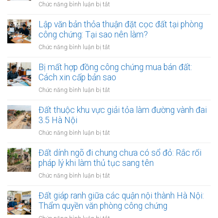
chứng
ở
Chức năng bình luận bị tắt
công
đối
Công
khai
với
chứng
Lập văn bản thỏa thuận đặt cọc đất tại phòng
thủ
giao
hợp
công chứng: Tại sao nên làm?
tục
dịch
đồng
thừa
ở
Chức năng bình luận bị tắt
đất
ủy
kế
Lập
quyền
đất
văn
Bị mất hợp đồng công chứng mua bán đất:
quản
tại
bản
Cách xin cấp bản sao
lý
UBND
thỏa
và
ở
Chức năng bình luận bị tắt
cấp
thuận
định
Bị
xã
đặt
đoạt
mất
Đất thuộc khu vực giải tỏa làm đường vành đai
(15
cọc
đất:
hợp
ngày)
3.5 Hà Nội
đất
Những
đồng
tại
ở
Chức năng bình luận bị tắt
kẽ
công
phòng
Đất
hở
chứng
công
thuộc
Đất dính ngõ đi chung chưa có sổ đỏ: Rắc rối
nguy
mua
chứng:
khu
hiểm
pháp lý khi làm thủ tục sang tên
bán
Tại
vực
đất:
ở
Chức năng bình luận bị tắt
sao
giải
Cách
Đất
nên
tỏa
xin
dính
Đất giáp ranh giữa các quận nội thành Hà Nội:
làm?
làm
cấp
ngõ
Thẩm quyền văn phòng công chứng
đường
bản
đi
vành