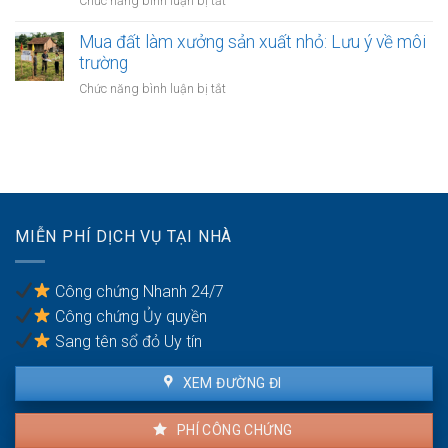
ở
Chức năng bình luận bị tắt
sao
chung
đai
Đất
chưa
3.5
giáp
Mua đất làm xưởng sản xuất nhỏ: Lưu ý về môi
có
Hà
ranh
trường
sổ
Nội
giữa
đỏ:
ở
Chức năng bình luận bị tắt
các
Rắc
Mua
quận
rối
đất
nội
pháp
làm
thành
lý
xưởng
Hà
khi
sản
Nội:
làm
xuất
Thẩm
thủ
nhỏ:
quyền
MIỄN PHÍ DỊCH VỤ TẠI NHÀ
tục
Lưu
văn
sang
ý
phòng
tên
về
công
Công chứng Nhanh 24/7
môi
chứng
Công chứng Ủy quyền
trường
Sang tên sổ đỏ Uy tín
XEM ĐƯỜNG ĐI
PHÍ CÔNG CHỨNG