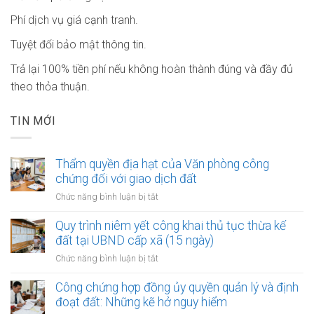
Phí dịch vụ giá cạnh tranh.
Tuyệt đối bảo mật thông tin.
Trả lại 100% tiền phí nếu không hoàn thành đúng và đầy đủ
theo thỏa thuận.
TIN MỚI
Thẩm quyền địa hạt của Văn phòng công
chứng đối với giao dịch đất
ở
Chức năng bình luận bị tắt
Thẩm
quyền
Quy trình niêm yết công khai thủ tục thừa kế
địa
đất tại UBND cấp xã (15 ngày)
hạt
ở
Chức năng bình luận bị tắt
của
Quy
Văn
trình
Công chứng hợp đồng ủy quyền quản lý và định
phòng
niêm
đoạt đất: Những kẽ hở nguy hiểm
công
yết