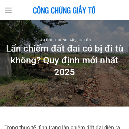
Skip
to
content
CÂU HỎI THƯỜNG GẶP
,
TIN TỨC
Lấn chiếm đất đai có bị đi tù
không? Quy định mới nhất
2025
Trong thực tế, tình trạng lấn chiếm đất đai diễn ra