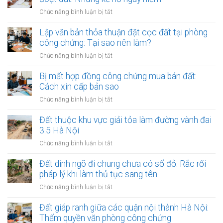
yết
chứng
ở
Chức năng bình luận bị tắt
công
đối
Công
khai
với
chứng
Lập văn bản thỏa thuận đặt cọc đất tại phòng
thủ
giao
hợp
công chứng: Tại sao nên làm?
tục
dịch
đồng
thừa
ở
Chức năng bình luận bị tắt
đất
ủy
kế
Lập
quyền
đất
văn
Bị mất hợp đồng công chứng mua bán đất:
quản
tại
bản
Cách xin cấp bản sao
lý
UBND
thỏa
và
ở
Chức năng bình luận bị tắt
cấp
thuận
định
Bị
xã
đặt
đoạt
mất
Đất thuộc khu vực giải tỏa làm đường vành đai
(15
cọc
đất:
hợp
ngày)
3.5 Hà Nội
đất
Những
đồng
tại
ở
Chức năng bình luận bị tắt
kẽ
công
phòng
Đất
hở
chứng
công
thuộc
Đất dính ngõ đi chung chưa có sổ đỏ: Rắc rối
nguy
mua
chứng:
khu
hiểm
pháp lý khi làm thủ tục sang tên
bán
Tại
vực
đất:
ở
Chức năng bình luận bị tắt
sao
giải
Cách
Đất
nên
tỏa
xin
dính
Đất giáp ranh giữa các quận nội thành Hà Nội:
làm?
làm
cấp
ngõ
Thẩm quyền văn phòng công chứng
đường
bản