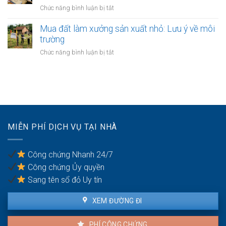
đi
vành
ở
Chức năng bình luận bị tắt
sao
chung
đai
Đất
chưa
3.5
giáp
Mua đất làm xưởng sản xuất nhỏ: Lưu ý về môi
có
Hà
ranh
trường
sổ
Nội
giữa
đỏ:
ở
Chức năng bình luận bị tắt
các
Rắc
Mua
quận
rối
đất
nội
pháp
làm
thành
lý
xưởng
Hà
khi
sản
Nội:
làm
xuất
Thẩm
thủ
nhỏ:
quyền
MIỄN PHÍ DỊCH VỤ TẠI NHÀ
tục
Lưu
văn
sang
ý
phòng
tên
về
công
Công chứng Nhanh 24/7
môi
chứng
Công chứng Ủy quyền
trường
Sang tên sổ đỏ Uy tín
XEM ĐƯỜNG ĐI
PHÍ CÔNG CHỨNG