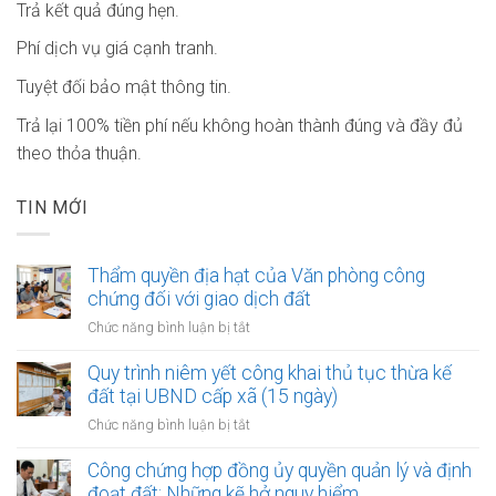
Trả kết quả đúng hẹn.
Phí dịch vụ giá cạnh tranh.
Tuyệt đối bảo mật thông tin.
Trả lại 100% tiền phí nếu không hoàn thành đúng và đầy đủ
theo thỏa thuận.
TIN MỚI
Thẩm quyền địa hạt của Văn phòng công
chứng đối với giao dịch đất
ở
Chức năng bình luận bị tắt
Thẩm
quyền
Quy trình niêm yết công khai thủ tục thừa kế
địa
đất tại UBND cấp xã (15 ngày)
hạt
ở
Chức năng bình luận bị tắt
của
Quy
Văn
trình
Công chứng hợp đồng ủy quyền quản lý và định
phòng
niêm
đoạt đất: Những kẽ hở nguy hiểm
công