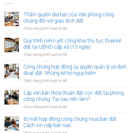
Thẩm quyền địa hạt của Văn phòng công
chứng đối với giao dịch đất
ở
Chức năng bình luận bị tắt
Thẩm
quyền
Quy trình niêm yết công khai thủ tục thừa kế
địa
đất tại UBND cấp xã (15 ngày)
hạt
ở
Chức năng bình luận bị tắt
của
Quy
Văn
trình
Công chứng hợp đồng ủy quyền quản lý và định
phòng
niêm
đoạt đất: Những kẽ hở nguy hiểm
công
yết
chứng
ở
Chức năng bình luận bị tắt
công
đối
Công
khai
với
chứng
Lập văn bản thỏa thuận đặt cọc đất tại phòng
thủ
giao
hợp
công chứng: Tại sao nên làm?
tục
dịch
đồng
thừa
ở
Chức năng bình luận bị tắt
đất
ủy
kế
Lập
quyền
đất
văn
Bị mất hợp đồng công chứng mua bán đất:
quản
tại
bản
Cách xin cấp bản sao
lý
UBND
thỏa
và
ở
Chức năng bình luận bị tắt