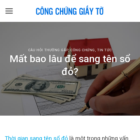
Skip
to
content
CÂU HỎI THƯỜNG GẶP
,
CÔNG CHỨNG
,
TIN TỨC
Mất bao lâu để sang tên sổ
đỏ?
Thời gian sang tên sổ đỏ
là một trong những vấn