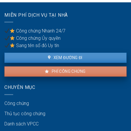
Nội:
làm
xuất
Thẩm
thủ
nhỏ:
quyền
MIỄN PHÍ DỊCH VỤ TẠI NHÀ
tục
Lưu
văn
sang
ý
phòng
tên
về
công
Công chứng Nhanh 24/7
môi
chứng
Công chứng Ủy quyền
trường
Sang tên sổ đỏ Uy tín
XEM ĐƯỜNG ĐI
PHÍ CÔNG CHỨNG
CHUYÊN MỤC
Công chứng
Thủ tục công chứng
Danh sách VPCC