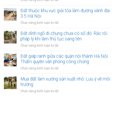
cấp
thuận
định
Bị
xã
đặt
đoạt
mất
Đất thuộc khu vực giải tỏa làm đường vành đai
(15
cọc
đất:
hợp
ngày)
3.5 Hà Nội
đất
Những
đồng
tại
ở
Chức năng bình luận bị tắt
kẽ
công
phòng
Đất
hở
chứng
công
thuộc
Đất dính ngõ đi chung chưa có sổ đỏ: Rắc rối
nguy
mua
chứng:
khu
hiểm
pháp lý khi làm thủ tục sang tên
bán
Tại
vực
đất:
ở
Chức năng bình luận bị tắt
sao
giải
Cách
Đất
nên
tỏa
xin
dính
Đất giáp ranh giữa các quận nội thành Hà Nội:
làm?
làm
cấp
ngõ
Thẩm quyền văn phòng công chứng
đường
bản
đi
vành
ở
Chức năng bình luận bị tắt
sao
chung
đai
Đất
chưa
3.5
giáp
Mua đất làm xưởng sản xuất nhỏ: Lưu ý về môi
có
Hà
ranh
trường
sổ
Nội
giữa
đỏ:
ở
Chức năng bình luận bị tắt
các
Rắc
Mua
quận
rối
đất
nội
pháp
làm
thành
lý
xưởng
Hà
khi
sản