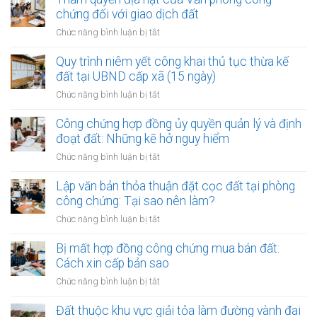
chứng đối với giao dịch đất
ở
Chức năng bình luận bị tắt
Thẩm
quyền
Quy trình niêm yết công khai thủ tục thừa kế
địa
đất tại UBND cấp xã (15 ngày)
hạt
ở
Chức năng bình luận bị tắt
của
Quy
Văn
trình
Công chứng hợp đồng ủy quyền quản lý và định
phòng
niêm
đoạt đất: Những kẽ hở nguy hiểm
công
yết
chứng
ở
Chức năng bình luận bị tắt
công
đối
Công
khai
với
chứng
Lập văn bản thỏa thuận đặt cọc đất tại phòng
thủ
giao
hợp
công chứng: Tại sao nên làm?
tục
dịch
đồng
thừa
ở
Chức năng bình luận bị tắt
đất
ủy
kế
Lập
quyền
đất
văn
Bị mất hợp đồng công chứng mua bán đất:
quản
tại
bản
Cách xin cấp bản sao
lý
UBND
thỏa
và
ở
Chức năng bình luận bị tắt
cấp
thuận
định
Bị
xã
đặt
đoạt
mất
Đất thuộc khu vực giải tỏa làm đường vành đai
(15
cọc