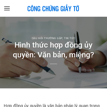
Skip
to
content
CÂU HỎI THƯỜNG GẶP
,
TIN TỨC
Hình thức hợp đồng ủy
quyền: Văn bản, miệng?
Hợp đồng ủy quyền là văn bản pháp lý quan trọng