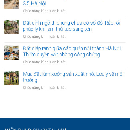
đất:
hợp
ngày)
3.5 Hà Nội
đất
Những
đồng
tại
ở
Chức năng bình luận bị tắt
kẽ
công
phòng
Đất
hở
chứng
công
thuộc
Đất dính ngõ đi chung chưa có sổ đỏ: Rắc rối
nguy
mua
chứng:
khu
hiểm
pháp lý khi làm thủ tục sang tên
bán
Tại
vực
đất:
ở
Chức năng bình luận bị tắt
sao
giải
Cách
Đất
nên
tỏa
xin
dính
Đất giáp ranh giữa các quận nội thành Hà Nội:
làm?
làm
cấp
ngõ
Thẩm quyền văn phòng công chứng
đường
bản
đi
vành
ở
Chức năng bình luận bị tắt
sao
chung
đai
Đất
chưa
3.5
giáp
Mua đất làm xưởng sản xuất nhỏ: Lưu ý về môi
có
Hà
ranh
trường
sổ
Nội
giữa
đỏ:
ở
Chức năng bình luận bị tắt
các
Rắc
Mua
quận
rối
đất
nội
pháp
làm
thành
lý
xưởng
Hà
khi
sản
Nội:
làm
xuất
Thẩm
thủ
nhỏ:
quyền
tục