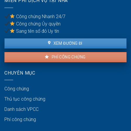
MIỄN PHÍ DỊCH VỤ TẠI NHÀ
Lưu
văn
sang
ý
phòng
tên
về
công
Công chứng Nhanh 24/7
môi
chứng
Công chứng Ủy quyền
trường
Sang tên sổ đỏ Uy tín
XEM ĐƯỜNG ĐI
PHÍ CÔNG CHỨNG
CHUYÊN MỤC
Công chứng
Thủ tục công chứng
Danh sách VPCC
Phí công chứng