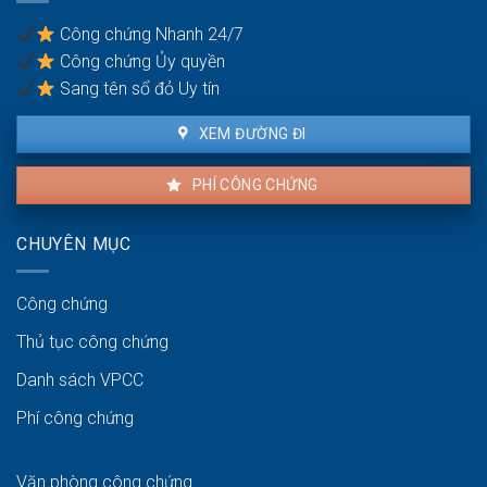
phòng
tên
về
công
Công chứng Nhanh 24/7
môi
chứng
Công chứng Ủy quyền
trường
Sang tên sổ đỏ Uy tín
XEM ĐƯỜNG ĐI
PHÍ CÔNG CHỨNG
CHUYÊN MỤC
Công chứng
Thủ tục công chứng
Danh sách VPCC
Phí công chứng
Văn phòng công chứng