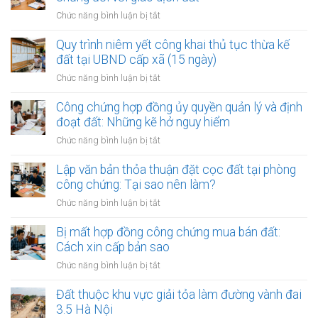
ở
Chức năng bình luận bị tắt
Thẩm
quyền
Quy trình niêm yết công khai thủ tục thừa kế
địa
đất tại UBND cấp xã (15 ngày)
hạt
ở
Chức năng bình luận bị tắt
của
Quy
Văn
trình
Công chứng hợp đồng ủy quyền quản lý và định
phòng
niêm
đoạt đất: Những kẽ hở nguy hiểm
công
yết
chứng
ở
Chức năng bình luận bị tắt
công
đối
Công
khai
với
chứng
Lập văn bản thỏa thuận đặt cọc đất tại phòng
thủ
giao
hợp
công chứng: Tại sao nên làm?
tục
dịch
đồng
thừa
ở
Chức năng bình luận bị tắt
đất
ủy
kế
Lập
quyền
đất
văn
Bị mất hợp đồng công chứng mua bán đất:
quản
tại
bản
Cách xin cấp bản sao
lý
UBND
thỏa
và
ở
Chức năng bình luận bị tắt
cấp
thuận
định
Bị
xã
đặt
đoạt
mất
Đất thuộc khu vực giải tỏa làm đường vành đai
(15
cọc
đất:
hợp
ngày)
3.5 Hà Nội
đất
Những