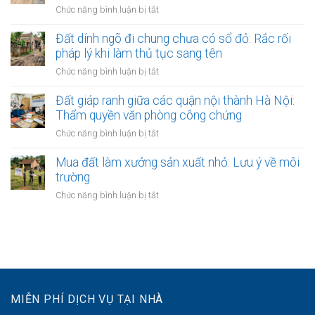
đồng
tại
ở
Chức năng bình luận bị tắt
kẽ
công
phòng
Đất
hở
chứng
công
thuộc
Đất dính ngõ đi chung chưa có sổ đỏ: Rắc rối
nguy
mua
chứng:
khu
hiểm
pháp lý khi làm thủ tục sang tên
bán
Tại
vực
đất:
ở
Chức năng bình luận bị tắt
sao
giải
Cách
Đất
nên
tỏa
xin
dính
Đất giáp ranh giữa các quận nội thành Hà Nội:
làm?
làm
cấp
ngõ
Thẩm quyền văn phòng công chứng
đường
bản
đi
vành
ở
Chức năng bình luận bị tắt
sao
chung
đai
Đất
chưa
3.5
giáp
Mua đất làm xưởng sản xuất nhỏ: Lưu ý về môi
có
Hà
ranh
trường
sổ
Nội
giữa
đỏ:
ở
Chức năng bình luận bị tắt
các
Rắc
Mua
quận
rối
đất
nội
pháp
làm
thành
lý
xưởng
Hà
khi
sản
Nội:
làm
xuất
Thẩm
thủ
nhỏ:
quyền
MIỄN PHÍ DỊCH VỤ TẠI NHÀ
tục
Lưu
văn
sang
ý