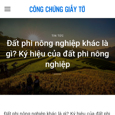
Skip
to
content
TIN TỨC
Đất phi nông nghiệp khác là
gì? Ký hiệu của đất phi nông
nghiệp
Đất phi nông nghiệp khác là gì? Ký hiệu của đất phi