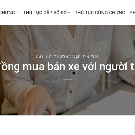
CHỨNG
THỦ TỤC CẤP SỔ ĐỎ
THỦ TỤC CÔNG CHỨNG
P
CÂU HỎI THƯỜNG GẶP
,
TIN TỨC
ồng mua bán xe với người th