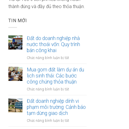
thành đúng và đầy đủ theo thỏa thuận.
TIN MỚI
Đất do doanh nghiệp nhà
nước thoái vốn: Quy trình
bán công khai
ở
Chức năng bình luận bị tắt
Đất
do
Mua gom đất làm dự án du
doanh
lịch sinh thái: Các bước
nghiệp
công chứng thỏa thuận
nhà
ở
Chức năng bình luận bị tắt
nước
Mua
thoái
gom
Đất doanh nghiệp dính vi
vốn:
đất
phạm môi trường: Cảnh báo
Quy
làm
tạm dừng giao dịch
trình
dự
bán
ở
Chức năng bình luận bị tắt
án
công
Đất
du
khai