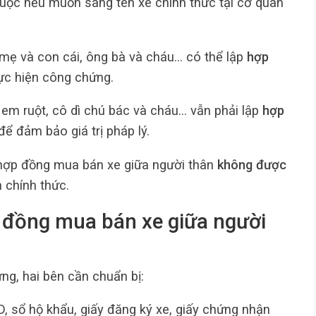
buộc nếu muốn sang tên xe chính thức tại cơ quan
mẹ và con cái, ông bà và cháu… có thể lập
hợp
ực hiện công chứng.
em ruột, cô dì chú bác và cháu… vẫn phải lập
hợp
để đảm bảo giá trị pháp lý.
 hợp đồng mua bán xe giữa người thân
không được
 chính thức.
 đồng mua bán xe giữa người
ng, hai bên cần chuẩn bị:
sổ hộ khẩu, giấy đăng ký xe, giấy chứng nhận