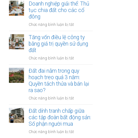
doanh
Doanh nghiệp giải thể: Thủ
lịch
nghiệp
tục chia đất cho các cổ
sinh
dính
đông
thái:
vi
Các
ở
Chức năng bình luận bị tắt
phạm
bước
Doanh
môi
công
nghiệp
Tăng vốn điều lệ công ty
trường:
chứng
giải
bằng giá trị quyền sử dụng
Cảnh
thỏa
thể:
đất
báo
thuận
Thủ
tạm
ở
Chức năng bình luận bị tắt
tục
dừng
Tăng
chia
giao
vốn
Đất đai nằm trong quy
đất
dịch
điều
hoạch treo quá 3 năm:
cho
lệ
Quyền tách thửa và bán lại
các
công
cổ
ra sao?
ty
đông
ở
Chức năng bình luận bị tắt
bằng
Đất
giá
đai
Đất dính tranh chấp giữa
trị
nằm
các tập đoàn bất động sản:
quyền
trong
sử
Số phận người mua
quy
dụng
ở
Chức năng bình luận bị tắt
hoạch
đất
Đất