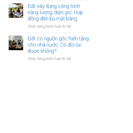
treo
dính
Đất xây dựng công trình
quá
tranh
năng lượng, điện gió: Hợp
3
chấp
đồng đền bù mặt bằng
năm:
giữa
Quyền
ở
Chức năng bình luận bị tắt
các
tách
Đất
tập
thửa
xây
Đất có nguồn gốc hiến tặng
đoàn
và
dựng
cho nhà nước: Có đòi lại
bất
bán
công
được không?
động
lại
trình
sản:
ra
ở
Chức năng bình luận bị tắt
năng
Số
sao?
Đất
lượng,
phận
có
điện
người
nguồn
gió:
mua
gốc
Hợp
hiến
đồng
tặng
đền
cho
bù
nhà
mặt
nước:
bằng
Có
đòi
lại
được