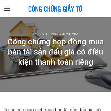
Skip
to
content
CÂU HỎI THƯỜNG GẶP
,
TIN TỨC
Công chứng hợp đồng mua
bán tài sản đấu giá có điều
kiện thanh toán riêng
Trong các giao dịch mua bán tài sản đấu giá, có