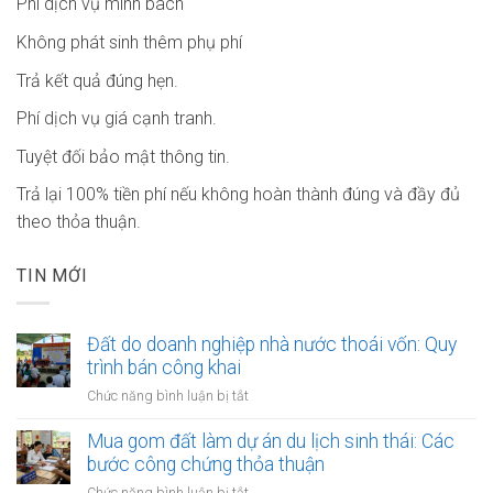
Phí dịch vụ minh bach
Không phát sinh thêm phụ phí
Trả kết quả đúng hẹn.
Phí dịch vụ giá cạnh tranh.
Tuyệt đối bảo mật thông tin.
Trả lại 100% tiền phí nếu không hoàn thành đúng và đầy đủ
theo thỏa thuận.
TIN MỚI
Đất do doanh nghiệp nhà nước thoái vốn: Quy
trình bán công khai
ở
Chức năng bình luận bị tắt
Đất
do
Mua gom đất làm dự án du lịch sinh thái: Các
doanh
bước công chứng thỏa thuận
nghiệp
ở
Chức năng bình luận bị tắt