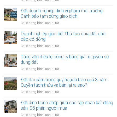
nhà
Mua
nước
gom
Đất doanh nghiệp dính vi phạm môi trường:
thoái
đất
Cảnh báo tạm dừng giao dịch
vốn:
làm
Quy
ở
Chức năng bình luận bị tắt
dự
trình
Đất
án
bán
doanh
Doanh nghiệp giải thể: Thủ tục chia đất cho
du
công
nghiệp
các cổ đông
lịch
khai
dính
sinh
ở
Chức năng bình luận bị tắt
vi
thái:
Doanh
phạm
Các
nghiệp
Tăng vốn điều lệ công ty bằng giá trị quyền sử
môi
bước
giải
dụng đất
trường:
công
thể:
Cảnh
ở
Chức năng bình luận bị tắt
chứng
Thủ
báo
Tăng
thỏa
tục
tạm
vốn
Đất đai nằm trong quy hoạch treo quá 3 năm:
thuận
chia
dừng
điều
Quyền tách thửa và bán lại ra sao?
đất
giao
lệ
cho
ở
Chức năng bình luận bị tắt
dịch
công
các
Đất
ty
cổ
đai
Đất dính tranh chấp giữa các tập đoàn bất động
bằng
đông
nằm
sản: Số phận người mua
giá
trong
trị
ở
Chức năng bình luận bị tắt
quy