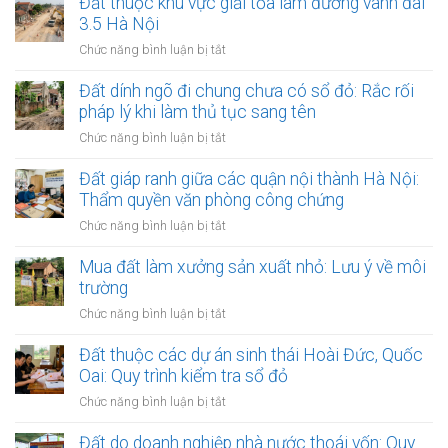
Đất thuộc khu vực giải tỏa làm đường vành đai
3.5 Hà Nội
ở
Chức năng bình luận bị tắt
Đất
thuộc
Đất dính ngõ đi chung chưa có sổ đỏ: Rắc rối
khu
pháp lý khi làm thủ tục sang tên
vực
ở
Chức năng bình luận bị tắt
giải
Đất
tỏa
dính
Đất giáp ranh giữa các quận nội thành Hà Nội:
làm
ngõ
Thẩm quyền văn phòng công chứng
đường
đi
vành
ở
Chức năng bình luận bị tắt
chung
đai
Đất
chưa
3.5
giáp
Mua đất làm xưởng sản xuất nhỏ: Lưu ý về môi
có
Hà
ranh
trường
sổ
Nội
giữa
đỏ:
ở
Chức năng bình luận bị tắt
các
Rắc
Mua
quận
rối
đất
Đất thuộc các dự án sinh thái Hoài Đức, Quốc
nội
pháp
làm
Oai: Quy trình kiểm tra sổ đỏ
thành
lý
xưởng
Hà
ở
Chức năng bình luận bị tắt
khi
sản
Nội:
Đất
làm
xuất
Thẩm
thuộc
Đất do doanh nghiệp nhà nước thoái vốn: Quy
thủ
nhỏ: