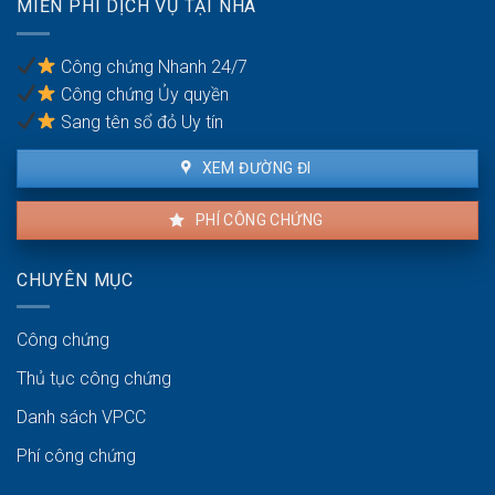
MIỄN PHÍ DỊCH VỤ TẠI NHÀ
đất
giao
cho
dịch
các
Công chứng Nhanh 24/7
cổ
Công chứng Ủy quyền
đông
Sang tên sổ đỏ Uy tín
XEM ĐƯỜNG ĐI
PHÍ CÔNG CHỨNG
CHUYÊN MỤC
Công chứng
Thủ tục công chứng
Danh sách VPCC
Phí công chứng