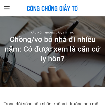
Skip
to
content
CÂU HỎI THƯỜNG GẶP
,
TIN TỨC
Chồng/vợ bỏ nhà đi nhiều
năm: Có được xem là căn cứ
ly hôn?
Trong đời sống hôn nhân, không ít trường hợp một