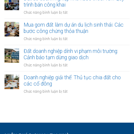
quyền
các
tục
trình bán công khai
Lưu
văn
dự
sang
ý
ở
Chức năng bình luận bị tắt
phòng
án
tên
về
Đất
công
sinh
môi
do
Mua gom đất làm dự án du lịch sinh thái: Các
chứng
thái
trường
doanh
bước công chứng thỏa thuận
Hoài
nghiệp
Đức,
ở
Chức năng bình luận bị tắt
nhà
Quốc
Mua
nước
Oai:
gom
Đất doanh nghiệp dính vi phạm môi trường:
thoái
Quy
đất
Cảnh báo tạm dừng giao dịch
vốn:
trình
làm
Quy
ở
Chức năng bình luận bị tắt
kiểm
dự
trình
Đất
tra
án
bán
doanh
Doanh nghiệp giải thể: Thủ tục chia đất cho
sổ
du
công
nghiệp
đỏ
các cổ đông
lịch
khai
dính
sinh
ở
Chức năng bình luận bị tắt
vi
thái:
Doanh
phạm
Các
nghiệp
môi
bước
giải
trường:
công
thể:
Cảnh
chứng
Thủ
báo
thỏa
tục
tạm
thuận
chia
dừng