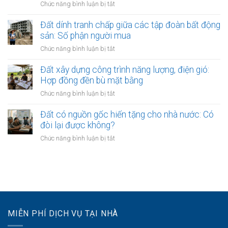
cho
ở
Chức năng bình luận bị tắt
dịch
công
các
Đất
ty
cổ
đai
Đất dính tranh chấp giữa các tập đoàn bất động
bằng
đông
nằm
sản: Số phận người mua
giá
trong
trị
ở
Chức năng bình luận bị tắt
quy
quyền
Đất
hoạch
sử
dính
Đất xây dựng công trình năng lượng, điện gió:
treo
dụng
tranh
Hợp đồng đền bù mặt bằng
quá
đất
chấp
3
ở
Chức năng bình luận bị tắt
giữa
năm:
Đất
các
Quyền
xây
Đất có nguồn gốc hiến tặng cho nhà nước: Có
tập
tách
dựng
đòi lại được không?
đoàn
thửa
công
bất
ở
Chức năng bình luận bị tắt
và
trình
động
Đất
bán
năng
sản:
có
lại
lượng,
Số
nguồn
ra
điện
phận
gốc
sao?
gió:
người
hiến
Hợp
mua
tặng
đồng
cho
đền
MIỄN PHÍ DỊCH VỤ TẠI NHÀ
nhà
bù
nước: