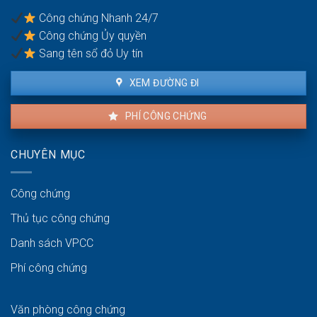
mặt
Có
bằng
Công chứng Nhanh 24/7
đòi
Công chứng Ủy quyền
lại
được
Sang tên sổ đỏ Uy tín
không?
XEM ĐƯỜNG ĐI
PHÍ CÔNG CHỨNG
CHUYÊN MỤC
Công chứng
Thủ tục công chứng
Danh sách VPCC
Phí công chứng
Văn phòng công chứng