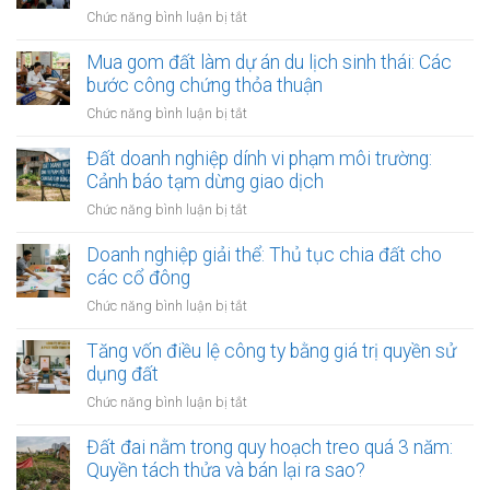
ở
Chức năng bình luận bị tắt
Đất
do
Mua gom đất làm dự án du lịch sinh thái: Các
doanh
bước công chứng thỏa thuận
nghiệp
ở
Chức năng bình luận bị tắt
nhà
Mua
nước
gom
Đất doanh nghiệp dính vi phạm môi trường:
thoái
đất
Cảnh báo tạm dừng giao dịch
vốn:
làm
Quy
ở
Chức năng bình luận bị tắt
dự
trình
Đất
án
bán
doanh
Doanh nghiệp giải thể: Thủ tục chia đất cho
du
công
nghiệp
các cổ đông
lịch
khai
dính
sinh
ở
Chức năng bình luận bị tắt
vi
thái:
Doanh
phạm
Các
nghiệp
Tăng vốn điều lệ công ty bằng giá trị quyền sử
môi
bước
giải
dụng đất
trường:
công
thể:
Cảnh
ở
Chức năng bình luận bị tắt
chứng
Thủ
báo
Tăng
thỏa
tục
tạm
vốn
Đất đai nằm trong quy hoạch treo quá 3 năm:
thuận
chia
dừng
điều
Quyền tách thửa và bán lại ra sao?
đất
giao
lệ