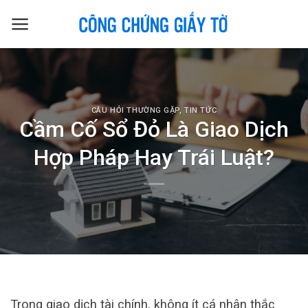
Skip
to
content
CÂU HỎI THƯỜNG GẶP
,
TIN TỨC
Cầm Cố Sổ Đỏ Là Giao Dịch
Hợp Pháp Hay Trái Luật?
Trong giao dịch tài chính, không ít cá nhân thắc