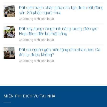
các
Đất
ty
cổ
đai
Đất dính tranh chấp giữa các tập đoàn bất động
bằng
đông
nằm
sản: Số phận người mua
giá
trong
trị
ở
Chức năng bình luận bị tắt
quy
quyền
Đất
hoạch
sử
dính
Đất xây dựng công trình năng lượng, điện gió:
treo
dụng
tranh
Hợp đồng đền bù mặt bằng
quá
đất
chấp
3
ở
Chức năng bình luận bị tắt
giữa
năm:
Đất
các
Quyền
xây
Đất có nguồn gốc hiến tặng cho nhà nước: Có
tập
tách
dựng
đòi lại được không?
đoàn
thửa
công
bất
ở
Chức năng bình luận bị tắt
và
trình
động
Đất
bán
năng
sản:
có
lại
lượng,
Số
nguồn
ra
điện
phận
gốc
sao?
gió:
người
hiến
Hợp
mua
tặng
đồng
cho
đền
MIỄN PHÍ DỊCH VỤ TẠI NHÀ
nhà
bù
nước:
mặt
Có