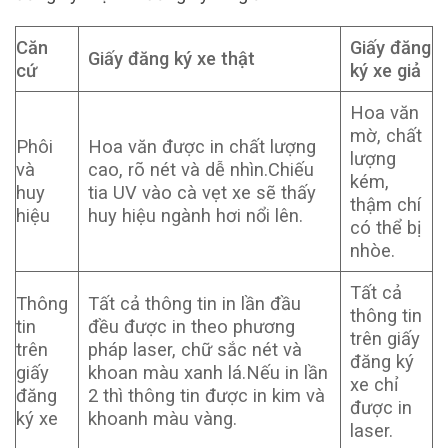
Căn
Giấy đăng
Giấy đăng ký xe thật
cứ
ký xe giả
Hoa văn
mờ, chất
Phôi
Hoa văn được in chất lượng
lượng
và
cao, rõ nét và dễ nhìn.Chiếu
kém,
huy
tia UV vào cà vẹt xe sẽ thấy
thậm chí
hiệu
huy hiệu ngành hơi nổi lên.
có thể bị
nhòe.
Tất cả
Thông
Tất cả thông tin in lần đầu
thông tin
tin
đều được in theo phương
trên giấy
trên
pháp laser, chữ sắc nét và
đăng ký
giấy
khoan màu xanh lá.Nếu in lần
xe chỉ
đăng
2 thì thông tin được in kim và
được in
ký xe
khoanh màu vàng.
laser.