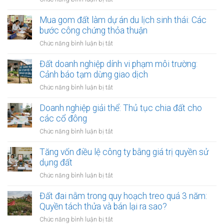
Đất
do
Mua gom đất làm dự án du lịch sinh thái: Các
doanh
bước công chứng thỏa thuận
nghiệp
ở
Chức năng bình luận bị tắt
nhà
Mua
nước
gom
Đất doanh nghiệp dính vi phạm môi trường:
thoái
đất
Cảnh báo tạm dừng giao dịch
vốn:
làm
Quy
ở
Chức năng bình luận bị tắt
dự
trình
Đất
án
bán
doanh
Doanh nghiệp giải thể: Thủ tục chia đất cho
du
công
nghiệp
các cổ đông
lịch
khai
dính
sinh
ở
Chức năng bình luận bị tắt
vi
thái:
Doanh
phạm
Các
nghiệp
Tăng vốn điều lệ công ty bằng giá trị quyền sử
môi
bước
giải
dụng đất
trường:
công
thể:
Cảnh
ở
Chức năng bình luận bị tắt
chứng
Thủ
báo
Tăng
thỏa
tục
tạm
vốn
Đất đai nằm trong quy hoạch treo quá 3 năm:
thuận
chia
dừng
điều
Quyền tách thửa và bán lại ra sao?
đất
giao
lệ
cho
ở
Chức năng bình luận bị tắt
dịch
công