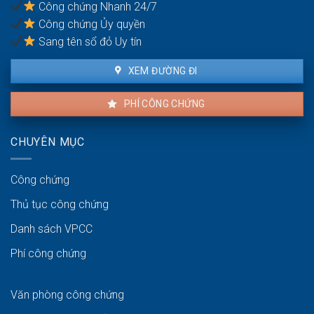
bằng
Công chứng Nhanh 24/7
đòi
Công chứng Ủy quyền
lại
được
Sang tên sổ đỏ Uy tín
không?
XEM ĐƯỜNG ĐI
PHÍ CÔNG CHỨNG
CHUYÊN MỤC
Công chứng
Thủ tục công chứng
Danh sách VPCC
Phí công chứng
Văn phòng công chứng