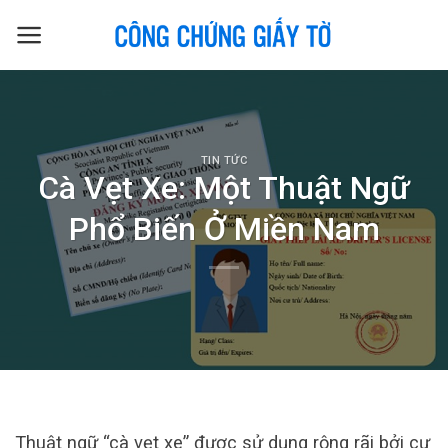
Skip
to
content
TIN TỨC
Cà Vẹt Xe: Một Thuật Ngữ
Phổ Biến Ở Miền Nam
Thuật ngữ “cà vẹt xe” được sử dụng rộng rãi bởi cư