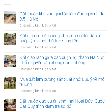
Đất thuộc khu vực giải tỏa làm đường vành đai
3.5 Hà Nội
ở
Chức năng bình luận bị tắt
Đất
thuộc
Đất dính ngõ đi chung chưa có sổ đỏ: Rắc rối
khu
pháp lý khi làm thủ tục sang tên
vực
ở
Chức năng bình luận bị tắt
giải
Đất
tỏa
dính
Đất giáp ranh giữa các quận nội thành Hà Nội:
làm
ngõ
Thẩm quyền văn phòng công chứng
đường
đi
vành
ở
Chức năng bình luận bị tắt
chung
đai
Đất
chưa
3.5
giáp
Mua đất làm xưởng sản xuất nhỏ: Lưu ý về môi
có
Hà
ranh
trường
sổ
Nội
giữa
đỏ:
ở
Chức năng bình luận bị tắt
các
Rắc
Mua
quận
rối
đất
Đất thuộc các dự án sinh thái Hoài Đức, Quốc
nội
pháp
làm
Oai: Quy trình kiểm tra sổ đỏ
thành
lý
xưởng