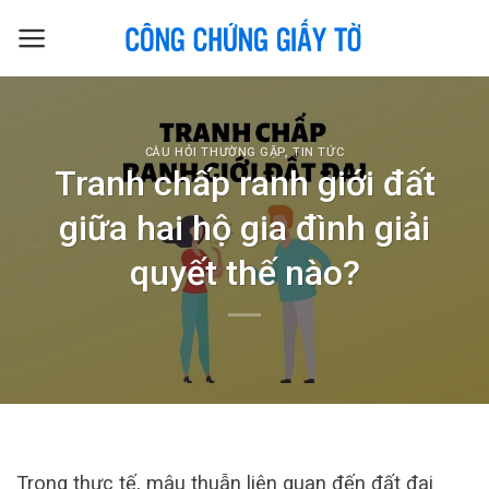
Skip
to
content
CÂU HỎI THƯỜNG GẶP
,
TIN TỨC
Tranh chấp ranh giới đất
giữa hai hộ gia đình giải
quyết thế nào?
Trong thực tế, mâu thuẫn liên quan đến đất đai