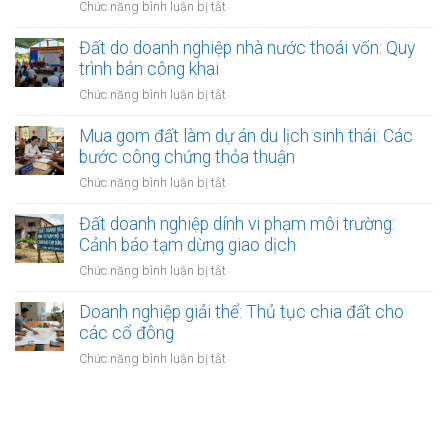
Hà
ở
Chức năng bình luận bị tắt
khi
sản
Nội:
Đất
làm
xuất
Thẩm
thuộc
Đất do doanh nghiệp nhà nước thoái vốn: Quy
thủ
nhỏ:
quyền
các
tục
trình bán công khai
Lưu
văn
dự
sang
ý
ở
Chức năng bình luận bị tắt
phòng
án
tên
về
Đất
công
sinh
môi
do
Mua gom đất làm dự án du lịch sinh thái: Các
chứng
thái
trường
doanh
bước công chứng thỏa thuận
Hoài
nghiệp
Đức,
ở
Chức năng bình luận bị tắt
nhà
Quốc
Mua
nước
Oai:
gom
Đất doanh nghiệp dính vi phạm môi trường:
thoái
Quy
đất
Cảnh báo tạm dừng giao dịch
vốn:
trình
làm
Quy
ở
Chức năng bình luận bị tắt
kiểm
dự
trình
Đất
tra
án
bán
doanh
Doanh nghiệp giải thể: Thủ tục chia đất cho
sổ
du
công
nghiệp
đỏ
các cổ đông
lịch
khai
dính
sinh
ở
Chức năng bình luận bị tắt
vi
thái:
Doanh
phạm
Các
nghiệp
môi
bước
giải
trường:
công
thể:
Cảnh
chứng