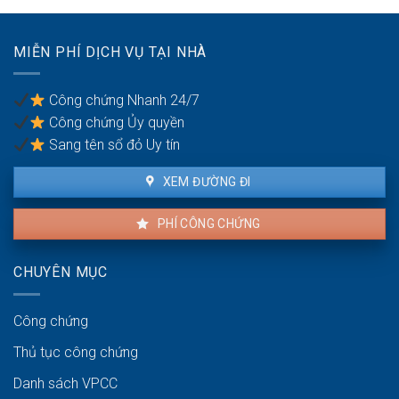
Thủ
báo
thỏa
tục
tạm
thuận
chia
dừng
MIỄN PHÍ DỊCH VỤ TẠI NHÀ
đất
giao
cho
dịch
các
Công chứng Nhanh 24/7
cổ
Công chứng Ủy quyền
đông
Sang tên sổ đỏ Uy tín
XEM ĐƯỜNG ĐI
PHÍ CÔNG CHỨNG
CHUYÊN MỤC
Công chứng
Thủ tục công chứng
Danh sách VPCC