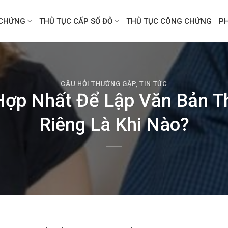
CHỨNG
THỦ TỤC CẤP SỔ ĐỎ
THỦ TỤC CÔNG CHỨNG
P
CÂU HỎI THƯỜNG GẶP
,
TIN TỨC
Hợp Nhất Để Lập Văn Bản T
Riêng Là Khi Nào?