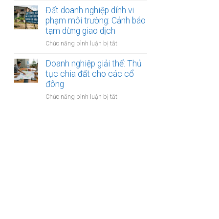
thoái
trình
gom
Đất doanh nghiệp dính vi
vốn:
kiểm
đất
phạm môi trường: Cảnh báo
Quy
tra
làm
tạm dừng giao dịch
trình
sổ
dự
bán
đỏ
ở
Chức năng bình luận bị tắt
án
công
Đất
du
khai
doanh
Doanh nghiệp giải thể: Thủ
lịch
nghiệp
tục chia đất cho các cổ
sinh
dính
đông
thái:
vi
Các
ở
Chức năng bình luận bị tắt
phạm
bước
Doanh
môi
công
nghiệp
trường:
chứng
giải
Cảnh
thỏa
thể:
báo
thuận
Thủ
tạm
tục
dừng
chia
giao
đất
dịch
cho
các
cổ
đông