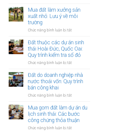
Đất
sổ
giáp
Mua đất làm xưởng sản
đỏ:
ranh
xuất nhỏ: Lưu ý về môi
Rắc
giữa
rối
trường
các
pháp
ở
Chức năng bình luận bị tắt
quận
lý
Mua
nội
khi
đất
Đất thuộc các dự án sinh
thành
làm
làm
thái Hoài Đức, Quốc Oai:
Hà
thủ
xưởng
Quy trình kiểm tra sổ đỏ
Nội:
tục
sản
Thẩm
sang
ở
Chức năng bình luận bị tắt
xuất
quyền
tên
Đất
nhỏ:
văn
thuộc
Đất do doanh nghiệp nhà
Lưu
phòng
các
nước thoái vốn: Quy trình
ý
công
dự
bán công khai
về
chứng
án
môi
ở
Chức năng bình luận bị tắt
sinh
trường
Đất
thái
do
Mua gom đất làm dự án du
Hoài
doanh
lịch sinh thái: Các bước
Đức,
nghiệp
công chứng thỏa thuận
Quốc
nhà
Oai:
ở
Chức năng bình luận bị tắt
nước
Quy
Mua