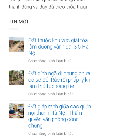
thành đúng và đầy đủ theo thỏa thuận.
TIN MỚI
Đất thuộc khu vực giải tỏa
làm đường vành đai 3.5 Hà
Nội
ở
Chức năng bình luận bị tắt
Đất
thuộc
Đất dính ngõ đi chung chưa
khu
có sổ đỏ: Rắc rối pháp lý khi
vực
làm thủ tục sang tên
giải
ở
Chức năng bình luận bị tắt
tỏa
Đất
làm
dính
Đất giáp ranh giữa các quận
đường
ngõ
nội thành Hà Nội: Thẩm
vành
đi
quyền văn phòng công
đai
chung
3.5
chứng
chưa
Hà
ở
Chức năng bình luận bị tắt
có
Nội