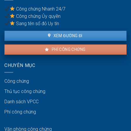
chuẩn
mở
bị
Công chứng Nhanh 24/7
lối
khi
Công chứng Ủy quyền
đi
bán
qua
Sang tên sổ đỏ Uy tín
đất
đai
XEM ĐƯỜNG ĐI
hàng
xóm
PHÍ CÔNG CHỨNG
CHUYÊN MỤC
Công chứng
Thủ tục công chứng
Danh sách VPCC
Phí công chứng
Văn phòng công chứng