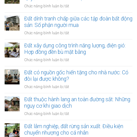
ở
Chức năng bình luận bị tắt
Đất
đai
Đất dính tranh chấp giữa các tập đoàn bất động
nằm
sản: Số phận người mua
trong
ở
Chức năng bình luận bị tắt
quy
Đất
hoạch
dính
Đất xây dựng công trình năng lượng, điện gió:
treo
tranh
Hợp đồng đền bù mặt bằng
quá
chấp
3
ở
Chức năng bình luận bị tắt
giữa
năm:
Đất
các
Quyền
xây
Đất có nguồn gốc hiến tặng cho nhà nước: Có
tập
tách
dựng
đòi lại được không?
đoàn
thửa
công
bất
ở
Chức năng bình luận bị tắt
và
trình
động
Đất
bán
năng
sản:
có
Đất thuộc hành lang an toàn đường sắt: Những
lại
lượng,
Số
nguồn
ra
nguy cơ khi giao dịch
điện
phận
gốc
sao?
gió:
ở
Chức năng bình luận bị tắt
người
hiến
Hợp
Đất
mua
tặng
đồng
thuộc
Đất lâm nghiệp, đất rừng sản xuất: Điều kiện
cho
đền
hành
chuyển nhượng cho cá nhân
nhà
bù
lang