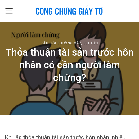
Skip
to
content
CÂU HỎI THƯỜNG GẶP
,
TIN TỨC
Thỏa thuận tài sản trước hôn
nhân có cần người làm
chứng?
Khi lập thỏa thuận tài sản trước hôn nhân, nhiều