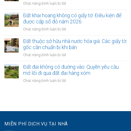
nước:
ở
Chức năng bình luận bị tắt
mặt
an
Có
Đất
bằng
toàn
đòi
lâm
Đất khai hoang không có giấy tờ: Điều kiện để
đường
lại
nghiệp,
được cấp sổ đỏ năm 2026
sắt:
được
đất
Những
ở
Chức năng bình luận bị tắt
không?
rừng
nguy
Đất
sản
cơ
khai
Đất thuộc sở hữu nhà nước hóa giá: Các giấy tờ
xuất:
khi
hoang
gốc cần chuẩn bị khi bán
Điều
giao
không
kiện
ở
Chức năng bình luận bị tắt
dịch
có
chuyển
Đất
giấy
nhượng
thuộc
Đất đai không có đường vào: Quyền yêu cầu
tờ:
cho
sở
mở lối đi qua đất đai hàng xóm
Điều
cá
hữu
kiện
ở
Chức năng bình luận bị tắt
nhân
nhà
để
Đất
nước
được
đai
hóa
cấp
không
giá:
sổ
có
Các
đỏ
đường
giấy
năm
vào:
tờ
2026
Quyền
gốc
MIỄN PHÍ DỊCH VỤ TẠI NHÀ
yêu
cần
cầu