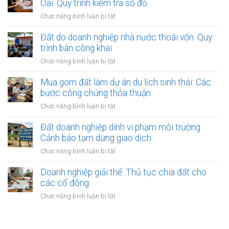
làm
Oai: Quy trình kiểm tra sổ đỏ
thành
lý
xưởng
Hà
ở
Chức năng bình luận bị tắt
khi
sản
Nội:
Đất
làm
xuất
Thẩm
thuộc
Đất do doanh nghiệp nhà nước thoái vốn: Quy
thủ
nhỏ:
quyền
các
tục
trình bán công khai
Lưu
văn
dự
sang
ý
ở
Chức năng bình luận bị tắt
phòng
án
tên
về
Đất
công
sinh
môi
do
Mua gom đất làm dự án du lịch sinh thái: Các
chứng
thái
trường
doanh
bước công chứng thỏa thuận
Hoài
nghiệp
Đức,
ở
Chức năng bình luận bị tắt
nhà
Quốc
Mua
nước
Oai:
gom
Đất doanh nghiệp dính vi phạm môi trường:
thoái
Quy
đất
Cảnh báo tạm dừng giao dịch
vốn:
trình
làm
Quy
ở
Chức năng bình luận bị tắt
kiểm
dự
trình
Đất
tra
án
bán
doanh
Doanh nghiệp giải thể: Thủ tục chia đất cho
sổ
du
công
nghiệp
đỏ
các cổ đông
lịch
khai
dính
sinh
ở
Chức năng bình luận bị tắt
vi
thái:
Doanh
phạm
Các
nghiệp
môi
bước
giải
trường: