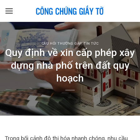
Skip
to
content
CÂU HỎI THƯỜNG GẶP
,
TIN TỨC
Quy định về xin cấp phép xây
dựng nhà phố trên đất quy
hoạch
Trong bối cảnh đô thị hóa nhanh chóng, nhu cầu