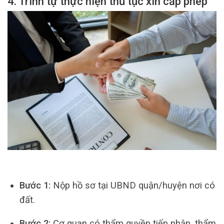
4. Trình tự thực hiện thủ tục xin cấp phép
Bước 1:
Nộp hồ sơ tại UBND quận/huyện nơi có
đất.
Bước 2:
Cơ quan có thẩm quyền tiếp nhận, thẩm