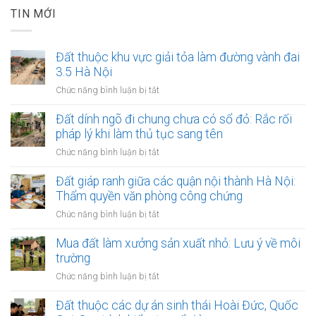
TIN MỚI
Đất thuộc khu vực giải tỏa làm đường vành đai
3.5 Hà Nội
ở
Chức năng bình luận bị tắt
Đất
thuộc
Đất dính ngõ đi chung chưa có sổ đỏ: Rắc rối
khu
pháp lý khi làm thủ tục sang tên
vực
ở
Chức năng bình luận bị tắt
giải
Đất
tỏa
dính
Đất giáp ranh giữa các quận nội thành Hà Nội:
làm
ngõ
Thẩm quyền văn phòng công chứng
đường
đi
vành
ở
Chức năng bình luận bị tắt
chung
đai
Đất
chưa
3.5
giáp
Mua đất làm xưởng sản xuất nhỏ: Lưu ý về môi
có
Hà
ranh
trường
sổ
Nội
giữa
đỏ:
ở
Chức năng bình luận bị tắt
các
Rắc
Mua
quận
rối
đất
Đất thuộc các dự án sinh thái Hoài Đức, Quốc
nội
pháp