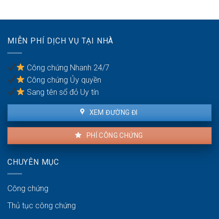
công
thể:
Cảnh
chứng
Thủ
báo
thỏa
tục
tạm
thuận
chia
dừng
MIỄN PHÍ DỊCH VỤ TẠI NHÀ
đất
giao
cho
dịch
các
Công chứng Nhanh 24/7
cổ
Công chứng Ủy quyền
đông
Sang tên sổ đỏ Uy tín
XEM ĐƯỜNG ĐI
PHÍ CÔNG CHỨNG
CHUYÊN MỤC
Công chứng
Thủ tục công chứng