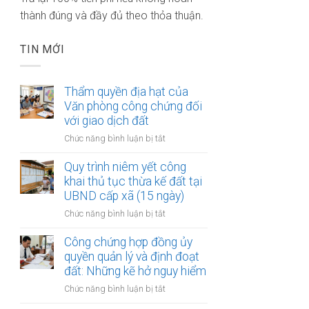
thành đúng và đầy đủ theo thỏa thuận.
TIN MỚI
Thẩm quyền địa hạt của
Văn phòng công chứng đối
với giao dịch đất
ở
Chức năng bình luận bị tắt
Thẩm
quyền
Quy trình niêm yết công
địa
khai thủ tục thừa kế đất tại
hạt
UBND cấp xã (15 ngày)
của
ở
Chức năng bình luận bị tắt
Văn
Quy
phòng
trình
Công chứng hợp đồng ủy
công
niêm
quyền quản lý và định đoạt
chứng
yết
đất: Những kẽ hở nguy hiểm
đối
công
với
ở
Chức năng bình luận bị tắt
khai
giao
Công
thủ
dịch