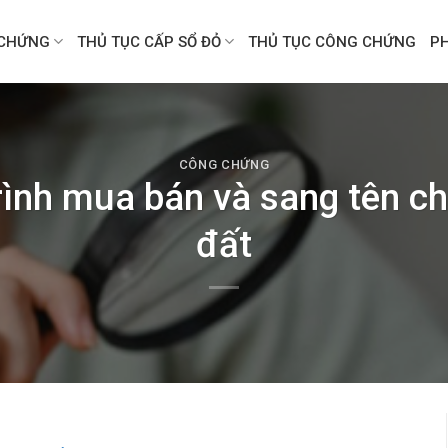
CHỨNG
THỦ TỤC CẤP SỔ ĐỎ
THỦ TỤC CÔNG CHỨNG
P
CÔNG CHỨNG
rình mua bán và sang tên c
đất