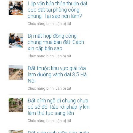
chứng
Lập văn bản thỏa thuận đặt
tục
đất
hợp
cọc đất tại phòng công
thừa
đồng
chứng: Tại sao nên làm?
kế
ủy
đất
ở
Chức năng bình luận bị tắt
quyền
tại
Lập
quản
UBND
văn
Bị mất hợp đồng công
lý
cấp
bản
chứng mua bán đất: Cách
và
xã
thỏa
xin cấp bản sao
định
(15
thuận
đoạt
ngày)
ở
Chức năng bình luận bị tắt
đặt
đất:
Bị
cọc
Những
mất
Đất thuộc khu vực giải tỏa
đất
kẽ
hợp
làm đường vành đai 3.5 Hà
tại
hở
đồng
Nội
phòng
nguy
công
công
hiểm
ở
Chức năng bình luận bị tắt
chứng
chứng:
Đất
mua
Tại
thuộc
Đất dính ngõ đi chung chưa
bán
sao
khu
có sổ đỏ: Rắc rối pháp lý khi
đất:
nên
vực
làm thủ tục sang tên
Cách
làm?
giải
xin
ở
Chức năng bình luận bị tắt
tỏa
cấp
Đất
làm
bản
dính