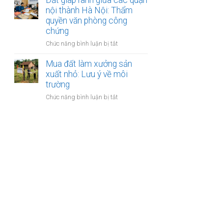
Đất giáp ranh giữa các quận
đường
sao
ngõ
nội thành Hà Nội: Thẩm
vành
đi
quyền văn phòng công
đai
chung
3.5
chứng
chưa
Hà
ở
Chức năng bình luận bị tắt
có
Nội
Đất
sổ
giáp
Mua đất làm xưởng sản
đỏ:
ranh
xuất nhỏ: Lưu ý về môi
Rắc
giữa
rối
trường
các
pháp
ở
Chức năng bình luận bị tắt
quận
lý
Mua
nội
khi
đất
thành
làm
làm
Hà
thủ
xưởng
Nội:
tục
sản
Thẩm
sang
xuất
quyền
tên
nhỏ:
văn
Lưu
phòng
ý
công
về
chứng
môi
trường