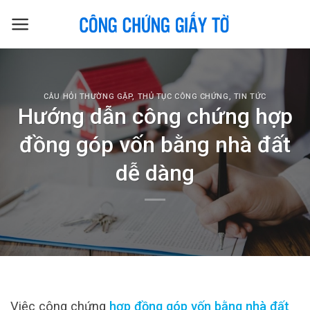
Skip
to
content
CÂU HỎI THƯỜNG GẶP
,
THỦ TỤC CÔNG CHỨNG
,
TIN TỨC
Hướng dẫn công chứng hợp
đồng góp vốn bằng nhà đất
dễ dàng
Việc công chứng
hợp đồng góp vốn bằng nhà đất