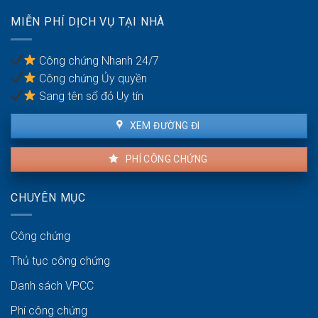
tạm
thuận
chia
dừng
MIỄN PHÍ DỊCH VỤ TẠI NHÀ
đất
giao
cho
dịch
các
Công chứng Nhanh 24/7
cổ
Công chứng Ủy quyền
đông
Sang tên sổ đỏ Uy tín
XEM ĐƯỜNG ĐI
PHÍ CÔNG CHỨNG
CHUYÊN MỤC
Công chứng
Thủ tục công chứng
Danh sách VPCC
Phí công chứng