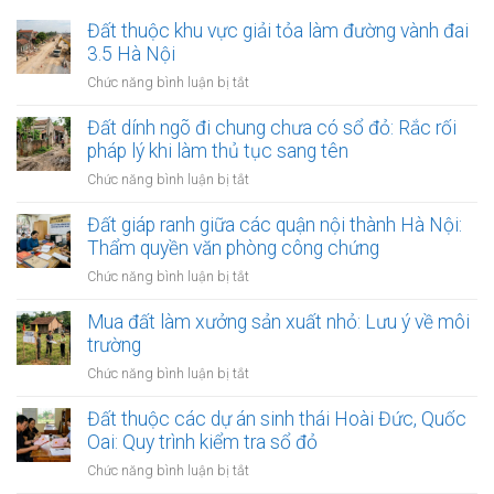
Đất thuộc khu vực giải tỏa làm đường vành đai
3.5 Hà Nội
ở
Chức năng bình luận bị tắt
Đất
thuộc
Đất dính ngõ đi chung chưa có sổ đỏ: Rắc rối
khu
pháp lý khi làm thủ tục sang tên
vực
ở
Chức năng bình luận bị tắt
giải
Đất
tỏa
dính
Đất giáp ranh giữa các quận nội thành Hà Nội:
làm
ngõ
Thẩm quyền văn phòng công chứng
đường
đi
vành
ở
Chức năng bình luận bị tắt
chung
đai
Đất
chưa
3.5
giáp
Mua đất làm xưởng sản xuất nhỏ: Lưu ý về môi
có
Hà
ranh
trường
sổ
Nội
giữa
đỏ:
ở
Chức năng bình luận bị tắt
các
Rắc
Mua
quận
rối
đất
Đất thuộc các dự án sinh thái Hoài Đức, Quốc
nội
pháp
làm
Oai: Quy trình kiểm tra sổ đỏ
thành
lý
xưởng
Hà
ở
Chức năng bình luận bị tắt
khi
sản
Nội:
Đất
làm