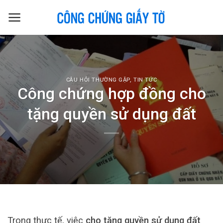
Skip
to
content
CÂU HỎI THƯỜNG GẶP
,
TIN TỨC
Công chứng hợp đồng cho
tặng quyền sử dụng đất
Trong thực tế, việc
cho tặng quyền sử dụng đất