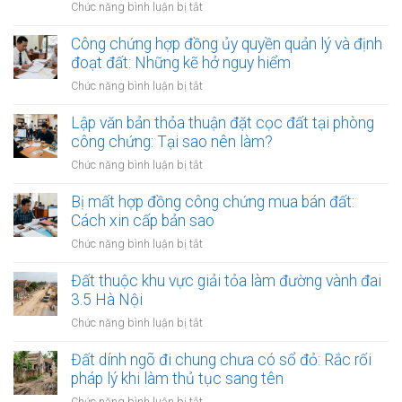
ở
Chức năng bình luận bị tắt
của
Quy
Văn
trình
Công chứng hợp đồng ủy quyền quản lý và định
phòng
niêm
đoạt đất: Những kẽ hở nguy hiểm
công
yết
chứng
ở
Chức năng bình luận bị tắt
công
đối
Công
khai
với
chứng
Lập văn bản thỏa thuận đặt cọc đất tại phòng
thủ
giao
hợp
công chứng: Tại sao nên làm?
tục
dịch
đồng
thừa
ở
Chức năng bình luận bị tắt
đất
ủy
kế
Lập
quyền
đất
văn
Bị mất hợp đồng công chứng mua bán đất:
quản
tại
bản
Cách xin cấp bản sao
lý
UBND
thỏa
và
ở
Chức năng bình luận bị tắt
cấp
thuận
định
Bị
xã
đặt
đoạt
mất
Đất thuộc khu vực giải tỏa làm đường vành đai
(15
cọc
đất:
hợp
ngày)
3.5 Hà Nội
đất
Những
đồng
tại
ở
Chức năng bình luận bị tắt
kẽ
công
phòng
Đất
hở
chứng
công
thuộc
Đất dính ngõ đi chung chưa có sổ đỏ: Rắc rối
nguy
mua
chứng:
khu
hiểm
pháp lý khi làm thủ tục sang tên
bán
Tại
vực
đất:
ở
Chức năng bình luận bị tắt