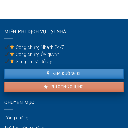
nghiệp
môi
bước
giải
trường:
công
thể:
Cảnh
chứng
Thủ
báo
thỏa
tục
tạm
thuận
chia
dừng
MIỄN PHÍ DỊCH VỤ TẠI NHÀ
đất
giao
cho
dịch
các
Công chứng Nhanh 24/7
cổ
Công chứng Ủy quyền
đông
Sang tên sổ đỏ Uy tín
XEM ĐƯỜNG ĐI
PHÍ CÔNG CHỨNG
CHUYÊN MỤC
Công chứng
Thủ tục công chứng