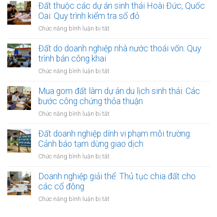
rối
đất
Đất thuộc các dự án sinh thái Hoài Đức, Quốc
nội
pháp
làm
Oai: Quy trình kiểm tra sổ đỏ
thành
lý
xưởng
Hà
ở
Chức năng bình luận bị tắt
khi
sản
Nội:
Đất
làm
xuất
Thẩm
thuộc
Đất do doanh nghiệp nhà nước thoái vốn: Quy
thủ
nhỏ:
quyền
các
tục
trình bán công khai
Lưu
văn
dự
sang
ý
ở
Chức năng bình luận bị tắt
phòng
án
tên
về
Đất
công
sinh
môi
do
Mua gom đất làm dự án du lịch sinh thái: Các
chứng
thái
trường
doanh
bước công chứng thỏa thuận
Hoài
nghiệp
Đức,
ở
Chức năng bình luận bị tắt
nhà
Quốc
Mua
nước
Oai:
gom
Đất doanh nghiệp dính vi phạm môi trường:
thoái
Quy
đất
Cảnh báo tạm dừng giao dịch
vốn:
trình
làm
Quy
ở
Chức năng bình luận bị tắt
kiểm
dự
trình
Đất
tra
án
bán
doanh
Doanh nghiệp giải thể: Thủ tục chia đất cho
sổ
du
công
nghiệp
đỏ
các cổ đông
lịch
khai
dính
sinh
ở
Chức năng bình luận bị tắt
vi
thái:
Doanh
phạm
Các