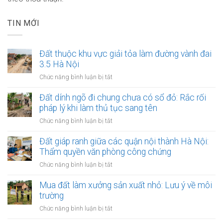
TIN MỚI
Đất thuộc khu vực giải tỏa làm đường vành đai
3.5 Hà Nội
ở
Chức năng bình luận bị tắt
Đất
thuộc
Đất dính ngõ đi chung chưa có sổ đỏ: Rắc rối
khu
pháp lý khi làm thủ tục sang tên
vực
ở
Chức năng bình luận bị tắt
giải
Đất
tỏa
dính
Đất giáp ranh giữa các quận nội thành Hà Nội:
làm
ngõ
Thẩm quyền văn phòng công chứng
đường
đi
vành
ở
Chức năng bình luận bị tắt
chung
đai
Đất
chưa
3.5
giáp
Mua đất làm xưởng sản xuất nhỏ: Lưu ý về môi
có
Hà
ranh
trường
sổ
Nội
giữa
đỏ:
ở
Chức năng bình luận bị tắt
các
Rắc
Mua
quận