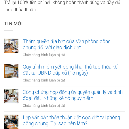
Trả lại 100% tiền phí nếu không hoàn thành đúng và đầy đủ
theo thỏa thuận.
TIN MỚI
Thẩm quyền địa hạt của Văn phòng công
chứng đối với giao dịch đất
ở
Chức năng bình luận bị tắt
Thẩm
quyền
Quy trình niêm yết công khai thủ tục thừa kế
địa
đất tại UBND cấp xã (15 ngày)
hạt
ở
Chức năng bình luận bị tắt
của
Quy
Văn
trình
Công chứng hợp đồng ủy quyền quản lý và định
phòng
niêm
đoạt đất: Những kẽ hở nguy hiểm
công
yết
chứng
ở
Chức năng bình luận bị tắt
công
đối
Công
khai
với
chứng
Lập văn bản thỏa thuận đặt cọc đất tại phòng
thủ
giao
hợp
công chứng: Tại sao nên làm?
tục
dịch
đồng