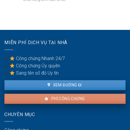
các
Rắc
Mua
quận
rối
đất
nội
pháp
làm
thành
lý
xưởng
Hà
khi
sản
Nội:
làm
xuất
Thẩm
thủ
nhỏ:
quyền
MIỄN PHÍ DỊCH VỤ TẠI NHÀ
tục
Lưu
văn
sang
ý
phòng
tên
về
công
Công chứng Nhanh 24/7
môi
chứng
Công chứng Ủy quyền
trường
Sang tên sổ đỏ Uy tín
XEM ĐƯỜNG ĐI
PHÍ CÔNG CHỨNG
CHUYÊN MỤC