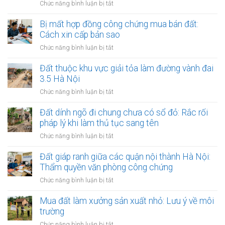
thừa
ở
Chức năng bình luận bị tắt
đất
ủy
kế
Lập
quyền
đất
văn
Bị mất hợp đồng công chứng mua bán đất:
quản
tại
bản
Cách xin cấp bản sao
lý
UBND
thỏa
và
ở
Chức năng bình luận bị tắt
cấp
thuận
định
Bị
xã
đặt
đoạt
mất
Đất thuộc khu vực giải tỏa làm đường vành đai
(15
cọc
đất:
hợp
ngày)
3.5 Hà Nội
đất
Những
đồng
tại
ở
Chức năng bình luận bị tắt
kẽ
công
phòng
Đất
hở
chứng
công
thuộc
Đất dính ngõ đi chung chưa có sổ đỏ: Rắc rối
nguy
mua
chứng:
khu
hiểm
pháp lý khi làm thủ tục sang tên
bán
Tại
vực
đất:
ở
Chức năng bình luận bị tắt
sao
giải
Cách
Đất
nên
tỏa
xin
dính
Đất giáp ranh giữa các quận nội thành Hà Nội:
làm?
làm
cấp
ngõ
Thẩm quyền văn phòng công chứng
đường
bản
đi
vành
ở
Chức năng bình luận bị tắt
sao
chung
đai
Đất
chưa
3.5
giáp
Mua đất làm xưởng sản xuất nhỏ: Lưu ý về môi
có
Hà
ranh
trường
sổ
Nội
giữa
đỏ:
ở
Chức năng bình luận bị tắt