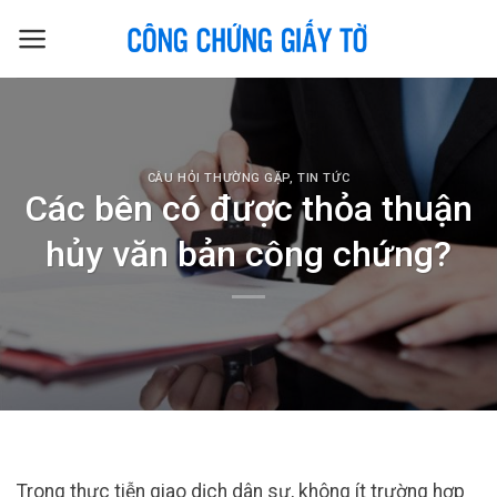
Skip
to
content
CÂU HỎI THƯỜNG GẶP
,
TIN TỨC
Các bên có được thỏa thuận
hủy văn bản công chứng?
Trong thực tiễn giao dịch dân sự, không ít trường hợp