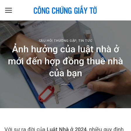
Skip
to
content
CÂU HỎI THƯỜNG GẶP
,
TIN TỨC
Ảnh hưởng của luật nhà ở
mới đến hợp đồng thuê nhà
của bạn
Với sự ra đời của
Luật Nhà ở 2024
, nhiều quy định