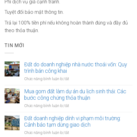
Phí dịch vụ giá cạnh tranh.
Tuyệt đối bảo mật thông tin.
Trả lại 100% tiền phí nếu không hoàn thành đúng và đầy đủ
theo thỏa thuận.
TIN MỚI
Đất do doanh nghiệp nhà nước thoái vốn: Quy
trình bán công khai
ở
Chức năng bình luận bị tắt
Đất
do
Mua gom đất làm dự án du lịch sinh thái: Các
doanh
bước công chứng thỏa thuận
nghiệp
ở
Chức năng bình luận bị tắt
nhà
Mua
nước
gom
Đất doanh nghiệp dính vi phạm môi trường:
thoái
đất
Cảnh báo tạm dừng giao dịch
vốn:
làm
Quy
ở
Chức năng bình luận bị tắt
dự
trình