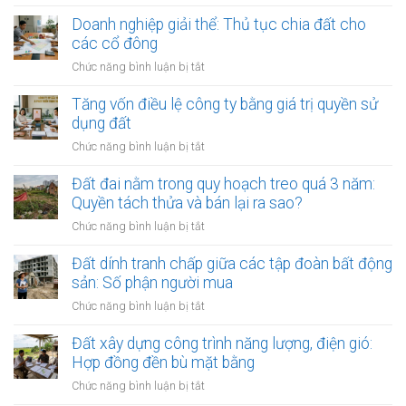
Đất
án
bán
doanh
Doanh nghiệp giải thể: Thủ tục chia đất cho
du
công
nghiệp
các cổ đông
lịch
khai
dính
sinh
ở
Chức năng bình luận bị tắt
vi
thái:
Doanh
phạm
Các
nghiệp
Tăng vốn điều lệ công ty bằng giá trị quyền sử
môi
bước
giải
dụng đất
trường:
công
thể:
Cảnh
ở
Chức năng bình luận bị tắt
chứng
Thủ
báo
Tăng
thỏa
tục
tạm
vốn
Đất đai nằm trong quy hoạch treo quá 3 năm:
thuận
chia
dừng
điều
Quyền tách thửa và bán lại ra sao?
đất
giao
lệ
cho
ở
Chức năng bình luận bị tắt
dịch
công
các
Đất
ty
cổ
đai
Đất dính tranh chấp giữa các tập đoàn bất động
bằng
đông
nằm
sản: Số phận người mua
giá
trong
trị
ở
Chức năng bình luận bị tắt
quy
quyền
Đất
hoạch
sử
dính
Đất xây dựng công trình năng lượng, điện gió:
treo
dụng
tranh
Hợp đồng đền bù mặt bằng
quá
đất
chấp
3
ở
Chức năng bình luận bị tắt
giữa
năm:
Đất