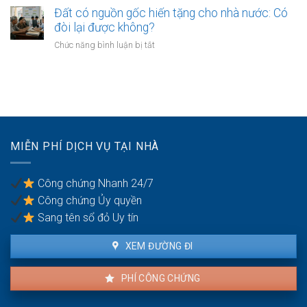
các
Quyền
xây
Đất có nguồn gốc hiến tặng cho nhà nước: Có
tập
tách
dựng
đòi lại được không?
đoàn
thửa
công
bất
ở
Chức năng bình luận bị tắt
và
trình
động
Đất
bán
năng
sản:
có
lại
lượng,
Số
nguồn
ra
điện
phận
gốc
sao?
gió:
người
hiến
Hợp
mua
tặng
đồng
cho
đền
MIỄN PHÍ DỊCH VỤ TẠI NHÀ
nhà
bù
nước:
mặt
Có
bằng
Công chứng Nhanh 24/7
đòi
Công chứng Ủy quyền
lại
được
Sang tên sổ đỏ Uy tín
không?
XEM ĐƯỜNG ĐI
PHÍ CÔNG CHỨNG