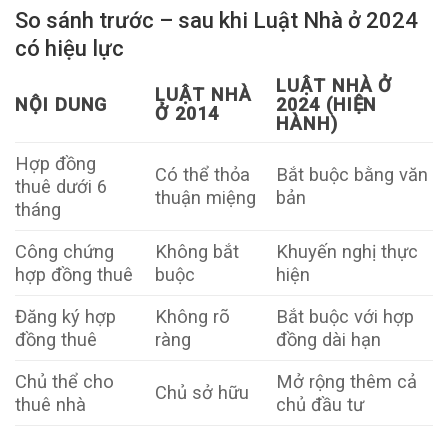
So sánh trước – sau khi Luật Nhà ở 2024
có hiệu lực
LUẬT NHÀ Ở
LUẬT NHÀ
NỘI DUNG
2024 (HIỆN
Ở 2014
HÀNH)
Hợp đồng
Có thể thỏa
Bắt buộc bằng văn
thuê dưới 6
thuận miệng
bản
tháng
Công chứng
Không bắt
Khuyến nghị thực
hợp đồng thuê
buộc
hiện
Đăng ký hợp
Không rõ
Bắt buộc với hợp
đồng thuê
ràng
đồng dài hạn
Chủ thể cho
Mở rộng thêm cả
Chủ sở hữu
thuê nhà
chủ đầu tư