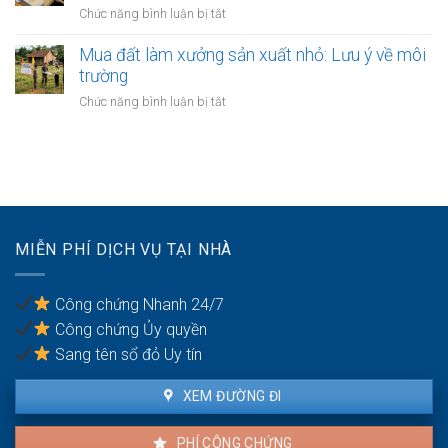
đi
vành
ở
Chức năng bình luận bị tắt
sao
chung
đai
Đất
chưa
3.5
giáp
Mua đất làm xưởng sản xuất nhỏ: Lưu ý về môi
có
Hà
ranh
trường
sổ
Nội
giữa
đỏ:
ở
Chức năng bình luận bị tắt
các
Rắc
Mua
quận
rối
đất
nội
pháp
làm
thành
lý
xưởng
Hà
khi
sản
Nội:
làm
xuất
Thẩm
thủ
nhỏ:
quyền
MIỄN PHÍ DỊCH VỤ TẠI NHÀ
tục
Lưu
văn
sang
ý
phòng
tên
về
công
Công chứng Nhanh 24/7
môi
chứng
Công chứng Ủy quyền
trường
Sang tên sổ đỏ Uy tín
XEM ĐƯỜNG ĐI
PHÍ CÔNG CHỨNG