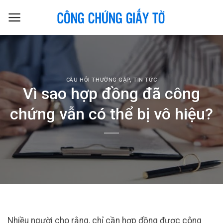
Skip
to
content
CÂU HỎI THƯỜNG GẶP
,
TIN TỨC
Vì sao hợp đồng đã công
chứng vẫn có thể bị vô hiệu?
Nhiều người cho rằng, chỉ cần hợp đồng được công