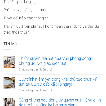
Trả kết quả đúng hẹn.
Phí dịch vụ giá cạnh tranh.
Tuyệt đối bảo mật thông tin.
Trả lại 100% tiền phí nếu không hoàn thành đúng và đầy đủ
theo thỏa thuận.
TIN MỚI
Thẩm quyền địa hạt của Văn phòng công
chứng đối với giao dịch đất
ở
Chức năng bình luận bị tắt
Thẩm
quyền
Quy trình niêm yết công khai thủ tục thừa kế
địa
đất tại UBND cấp xã (15 ngày)
hạt
ở
Chức năng bình luận bị tắt
của
Quy
Văn
trình
Công chứng hợp đồng ủy quyền quản lý và định
phòng
niêm
đoạt đất: Những kẽ hở nguy hiểm
công