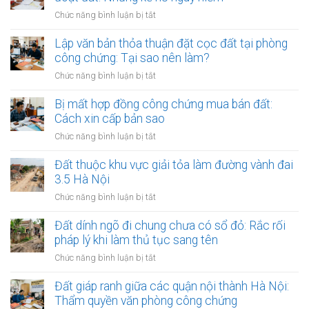
yết
chứng
ở
Chức năng bình luận bị tắt
công
đối
Công
khai
với
chứng
Lập văn bản thỏa thuận đặt cọc đất tại phòng
thủ
giao
hợp
công chứng: Tại sao nên làm?
tục
dịch
đồng
thừa
ở
Chức năng bình luận bị tắt
đất
ủy
kế
Lập
quyền
đất
văn
Bị mất hợp đồng công chứng mua bán đất:
quản
tại
bản
Cách xin cấp bản sao
lý
UBND
thỏa
và
ở
Chức năng bình luận bị tắt
cấp
thuận
định
Bị
xã
đặt
đoạt
mất
Đất thuộc khu vực giải tỏa làm đường vành đai
(15
cọc
đất:
hợp
ngày)
3.5 Hà Nội
đất
Những
đồng
tại
ở
Chức năng bình luận bị tắt
kẽ
công
phòng
Đất
hở
chứng
công
thuộc
Đất dính ngõ đi chung chưa có sổ đỏ: Rắc rối
nguy
mua
chứng:
khu
hiểm
pháp lý khi làm thủ tục sang tên
bán
Tại
vực
đất:
ở
Chức năng bình luận bị tắt
sao
giải
Cách
Đất
nên
tỏa
xin
dính
Đất giáp ranh giữa các quận nội thành Hà Nội:
làm?
làm
cấp
ngõ
Thẩm quyền văn phòng công chứng
đường
bản