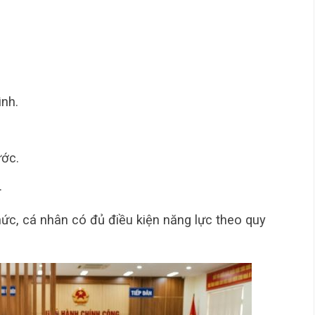
ình.
ước.
.
hức, cá nhân có đủ điều kiện năng lực theo quy