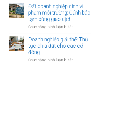
thoái
trình
gom
Đất doanh nghiệp dính vi
vốn:
kiểm
đất
phạm môi trường: Cảnh báo
Quy
tra
làm
tạm dừng giao dịch
trình
sổ
dự
bán
đỏ
ở
Chức năng bình luận bị tắt
án
công
Đất
du
khai
doanh
Doanh nghiệp giải thể: Thủ
lịch
nghiệp
tục chia đất cho các cổ
sinh
dính
đông
thái:
vi
Các
ở
Chức năng bình luận bị tắt
phạm
bước
Doanh
môi
công
nghiệp
trường:
chứng
giải
Cảnh
thỏa
thể:
báo
thuận
Thủ
tạm
tục
dừng
chia
giao
đất
dịch
cho
các
cổ
đông