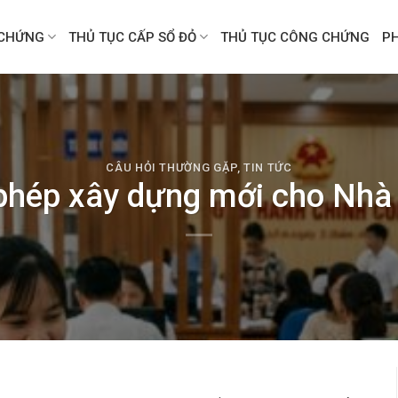
CHỨNG
THỦ TỤC CẤP SỔ ĐỎ
THỦ TỤC CÔNG CHỨNG
P
CÂU HỎI THƯỜNG GẶP
,
TIN TỨC
 phép xây dựng mới cho Nhà