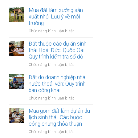
Đất
sổ
giáp
Mua đất làm xưởng sản
đỏ:
ranh
xuất nhỏ: Lưu ý về môi
Rắc
giữa
rối
trường
các
pháp
ở
Chức năng bình luận bị tắt
quận
lý
Mua
nội
khi
đất
Đất thuộc các dự án sinh
thành
làm
làm
thái Hoài Đức, Quốc Oai:
Hà
thủ
xưởng
Quy trình kiểm tra sổ đỏ
Nội:
tục
sản
Thẩm
sang
ở
Chức năng bình luận bị tắt
xuất
quyền
tên
Đất
nhỏ:
văn
thuộc
Đất do doanh nghiệp nhà
Lưu
phòng
các
nước thoái vốn: Quy trình
ý
công
dự
bán công khai
về
chứng
án
môi
ở
Chức năng bình luận bị tắt
sinh
trường
Đất
thái
do
Mua gom đất làm dự án du
Hoài
doanh
lịch sinh thái: Các bước
Đức,
nghiệp
công chứng thỏa thuận
Quốc
nhà
Oai:
ở
Chức năng bình luận bị tắt
nước
Quy
Mua