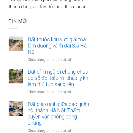
thành đúng và đầy đủ theo thỏa thuận.
TIN MỚI
Đất thuộc khu vực giải tỏa
làm đường vành đai 3.5 Hà
Nội
ở
Chức năng bình luận bị tắt
Đất
thuộc
Đất dính ngõ đi chung chưa
khu
có sổ đỏ: Rắc rối pháp lý khi
vực
làm thủ tục sang tên
giải
ở
Chức năng bình luận bị tắt
tỏa
Đất
làm
dính
Đất giáp ranh giữa các quận
đường
ngõ
nội thành Hà Nội: Thẩm
vành
đi
quyền văn phòng công
đai
chung
3.5
chứng
chưa
Hà
ở
Chức năng bình luận bị tắt
có
Nội