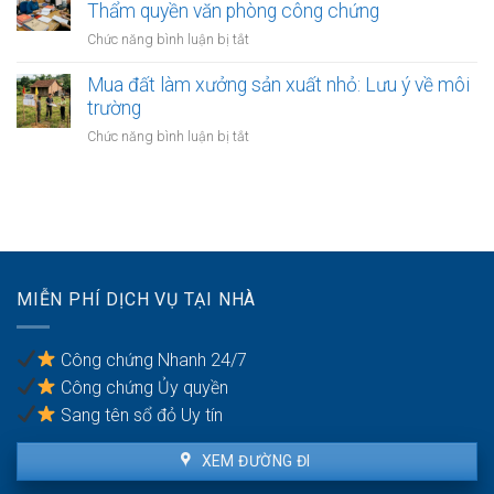
ngõ
Thẩm quyền văn phòng công chứng
đường
bản
đi
vành
ở
Chức năng bình luận bị tắt
sao
chung
đai
Đất
chưa
3.5
giáp
Mua đất làm xưởng sản xuất nhỏ: Lưu ý về môi
có
Hà
ranh
trường
sổ
Nội
giữa
đỏ:
ở
Chức năng bình luận bị tắt
các
Rắc
Mua
quận
rối
đất
nội
pháp
làm
thành
lý
xưởng
Hà
khi
sản
Nội:
làm
xuất
Thẩm
thủ
nhỏ:
quyền
MIỄN PHÍ DỊCH VỤ TẠI NHÀ
tục
Lưu
văn
sang
ý
phòng
tên
về
công
Công chứng Nhanh 24/7
môi
chứng
Công chứng Ủy quyền
trường
Sang tên sổ đỏ Uy tín
XEM ĐƯỜNG ĐI