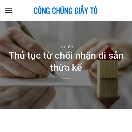
Skip
to
content
TIN TỨC
Thủ tục từ chối nhận di sản
thừa kế