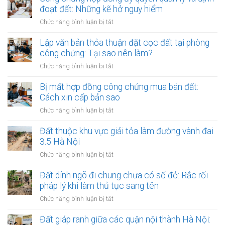
niêm
đoạt đất: Những kẽ hở nguy hiểm
công
yết
chứng
ở
Chức năng bình luận bị tắt
công
đối
Công
khai
với
chứng
Lập văn bản thỏa thuận đặt cọc đất tại phòng
thủ
giao
hợp
công chứng: Tại sao nên làm?
tục
dịch
đồng
thừa
ở
Chức năng bình luận bị tắt
đất
ủy
kế
Lập
quyền
đất
văn
Bị mất hợp đồng công chứng mua bán đất:
quản
tại
bản
Cách xin cấp bản sao
lý
UBND
thỏa
và
ở
Chức năng bình luận bị tắt
cấp
thuận
định
Bị
xã
đặt
đoạt
mất
Đất thuộc khu vực giải tỏa làm đường vành đai
(15
cọc
đất:
hợp
ngày)
3.5 Hà Nội
đất
Những
đồng
tại
ở
Chức năng bình luận bị tắt
kẽ
công
phòng
Đất
hở
chứng
công
thuộc
Đất dính ngõ đi chung chưa có sổ đỏ: Rắc rối
nguy
mua
chứng:
khu
hiểm
pháp lý khi làm thủ tục sang tên
bán
Tại
vực
đất:
ở
Chức năng bình luận bị tắt
sao
giải
Cách
Đất
nên
tỏa
xin
dính
Đất giáp ranh giữa các quận nội thành Hà Nội:
làm?
làm
cấp