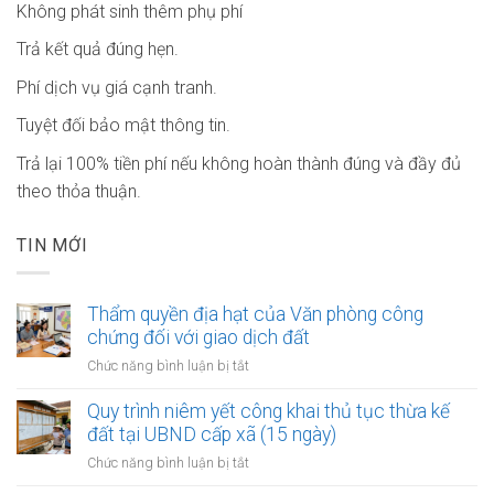
Không phát sinh thêm phụ phí
Trả kết quả đúng hẹn.
Phí dịch vụ giá cạnh tranh.
Tuyệt đối bảo mật thông tin.
Trả lại 100% tiền phí nếu không hoàn thành đúng và đầy đủ
theo thỏa thuận.
TIN MỚI
Thẩm quyền địa hạt của Văn phòng công
chứng đối với giao dịch đất
ở
Chức năng bình luận bị tắt
Thẩm
quyền
Quy trình niêm yết công khai thủ tục thừa kế
địa
đất tại UBND cấp xã (15 ngày)
hạt
ở
Chức năng bình luận bị tắt
của
Quy
Văn