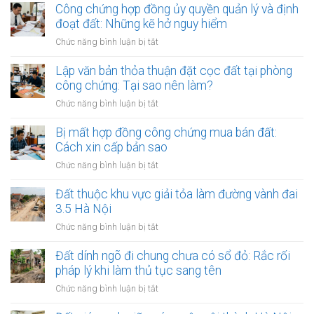
trình
Công chứng hợp đồng ủy quyền quản lý và định
phòng
niêm
đoạt đất: Những kẽ hở nguy hiểm
công
yết
chứng
ở
Chức năng bình luận bị tắt
công
đối
Công
khai
với
chứng
Lập văn bản thỏa thuận đặt cọc đất tại phòng
thủ
giao
hợp
công chứng: Tại sao nên làm?
tục
dịch
đồng
thừa
ở
Chức năng bình luận bị tắt
đất
ủy
kế
Lập
quyền
đất
văn
Bị mất hợp đồng công chứng mua bán đất:
quản
tại
bản
Cách xin cấp bản sao
lý
UBND
thỏa
và
ở
Chức năng bình luận bị tắt
cấp
thuận
định
Bị
xã
đặt
đoạt
mất
Đất thuộc khu vực giải tỏa làm đường vành đai
(15
cọc
đất:
hợp
ngày)
3.5 Hà Nội
đất
Những
đồng
tại
ở
Chức năng bình luận bị tắt
kẽ
công
phòng
Đất
hở
chứng
công
thuộc
Đất dính ngõ đi chung chưa có sổ đỏ: Rắc rối
nguy
mua
chứng:
khu
hiểm
pháp lý khi làm thủ tục sang tên
bán
Tại
vực
đất:
ở
Chức năng bình luận bị tắt
sao
giải
Cách
Đất
nên
tỏa
xin