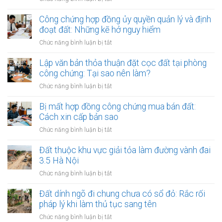
của
Quy
Văn
trình
Công chứng hợp đồng ủy quyền quản lý và định
phòng
niêm
đoạt đất: Những kẽ hở nguy hiểm
công
yết
chứng
ở
Chức năng bình luận bị tắt
công
đối
Công
khai
với
chứng
Lập văn bản thỏa thuận đặt cọc đất tại phòng
thủ
giao
hợp
công chứng: Tại sao nên làm?
tục
dịch
đồng
thừa
ở
Chức năng bình luận bị tắt
đất
ủy
kế
Lập
quyền
đất
văn
Bị mất hợp đồng công chứng mua bán đất:
quản
tại
bản
Cách xin cấp bản sao
lý
UBND
thỏa
và
ở
Chức năng bình luận bị tắt
cấp
thuận
định
Bị
xã
đặt
đoạt
mất
Đất thuộc khu vực giải tỏa làm đường vành đai
(15
cọc
đất:
hợp
ngày)
3.5 Hà Nội
đất
Những
đồng
tại
ở
Chức năng bình luận bị tắt
kẽ
công
phòng
Đất
hở
chứng
công
thuộc
Đất dính ngõ đi chung chưa có sổ đỏ: Rắc rối
nguy
mua
chứng:
khu
hiểm
pháp lý khi làm thủ tục sang tên
bán
Tại
vực
đất:
ở
Chức năng bình luận bị tắt
sao
giải