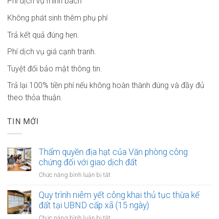
Phí dịch vụ minh bach
Không phát sinh thêm phụ phí
Trả kết quả đúng hẹn.
Phí dịch vụ giá cạnh tranh.
Tuyệt đối bảo mật thông tin.
Trả lại 100% tiền phí nếu không hoàn thành đúng và đầy đủ
theo thỏa thuận.
TIN MỚI
Thẩm quyền địa hạt của Văn phòng công
chứng đối với giao dịch đất
ở
Chức năng bình luận bị tắt
Thẩm
quyền
Quy trình niêm yết công khai thủ tục thừa kế
địa
đất tại UBND cấp xã (15 ngày)
hạt
ở
Chức năng bình luận bị tắt