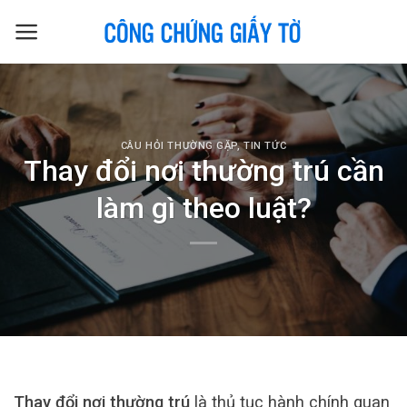
Skip
to
content
CÂU HỎI THƯỜNG GẶP
,
TIN TỨC
Thay đổi nơi thường trú cần
làm gì theo luật?
Thay đổi nơi thường trú
là thủ tục hành chính quan