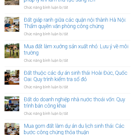
vực
ở
Chức năng bình luận bị tắt
giải
Đất
tỏa
dính
Đất giáp ranh giữa các quận nội thành Hà Nội:
làm
ngõ
Thẩm quyền văn phòng công chứng
đường
đi
vành
ở
Chức năng bình luận bị tắt
chung
đai
Đất
chưa
3.5
giáp
Mua đất làm xưởng sản xuất nhỏ: Lưu ý về môi
có
Hà
ranh
trường
sổ
Nội
giữa
đỏ:
ở
Chức năng bình luận bị tắt
các
Rắc
Mua
quận
rối
đất
Đất thuộc các dự án sinh thái Hoài Đức, Quốc
nội
pháp
làm
Oai: Quy trình kiểm tra sổ đỏ
thành
lý
xưởng
Hà
ở
Chức năng bình luận bị tắt
khi
sản
Nội:
Đất
làm
xuất
Thẩm
thuộc
Đất do doanh nghiệp nhà nước thoái vốn: Quy
thủ
nhỏ:
quyền
các
tục
trình bán công khai
Lưu
văn
dự
sang
ý
ở
Chức năng bình luận bị tắt
phòng
án
tên
về
Đất
công
sinh
môi
do
Mua gom đất làm dự án du lịch sinh thái: Các
chứng
thái
trường
doanh
bước công chứng thỏa thuận
Hoài