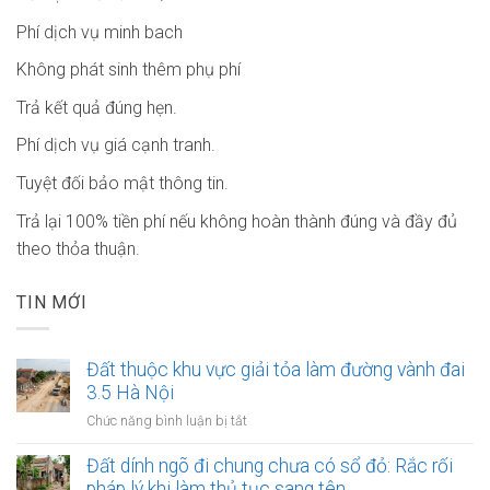
Phí dịch vụ minh bach
Không phát sinh thêm phụ phí
Trả kết quả đúng hẹn.
Phí dịch vụ giá cạnh tranh.
Tuyệt đối bảo mật thông tin.
Trả lại 100% tiền phí nếu không hoàn thành đúng và đầy đủ
theo thỏa thuận.
TIN MỚI
Đất thuộc khu vực giải tỏa làm đường vành đai
3.5 Hà Nội
ở
Chức năng bình luận bị tắt
Đất
thuộc
Đất dính ngõ đi chung chưa có sổ đỏ: Rắc rối
khu
pháp lý khi làm thủ tục sang tên