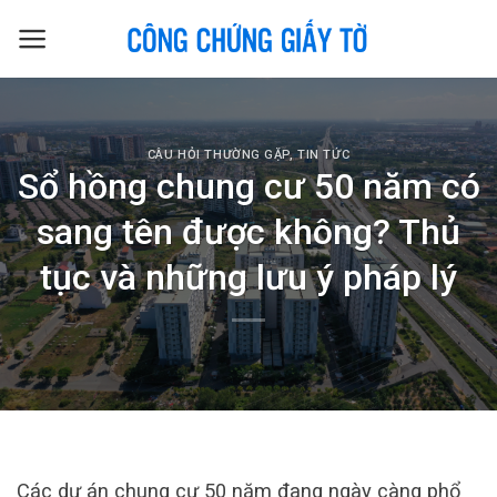
Skip
to
content
CÂU HỎI THƯỜNG GẶP
,
TIN TỨC
Sổ hồng chung cư 50 năm có
sang tên được không? Thủ
tục và những lưu ý pháp lý
Các dự án chung cư 50 năm đang ngày càng phổ