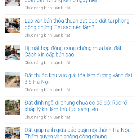
đoạt đất: Những kẽ hở nguy hiểm
công
yết
chứng
ở
Chức năng bình luận bị tắt
công
đối
Công
khai
với
chứng
Lập văn bản thỏa thuận đặt cọc đất tại phòng
thủ
giao
hợp
công chứng: Tại sao nên làm?
tục
dịch
đồng
thừa
ở
Chức năng bình luận bị tắt
đất
ủy
kế
Lập
quyền
đất
văn
Bị mất hợp đồng công chứng mua bán đất:
quản
tại
bản
Cách xin cấp bản sao
lý
UBND
thỏa
và
ở
Chức năng bình luận bị tắt
cấp
thuận
định
Bị
xã
đặt
đoạt
mất
Đất thuộc khu vực giải tỏa làm đường vành đai
(15
cọc
đất:
hợp
ngày)
3.5 Hà Nội
đất
Những
đồng
tại
ở
Chức năng bình luận bị tắt
kẽ
công
phòng
Đất
hở
chứng
công
thuộc
Đất dính ngõ đi chung chưa có sổ đỏ: Rắc rối
nguy
mua
chứng:
khu
hiểm
pháp lý khi làm thủ tục sang tên
bán
Tại
vực
đất:
ở
Chức năng bình luận bị tắt
sao
giải
Cách
Đất
nên
tỏa
xin
dính
Đất giáp ranh giữa các quận nội thành Hà Nội:
làm?
làm
cấp
ngõ
Thẩm quyền văn phòng công chứng
đường