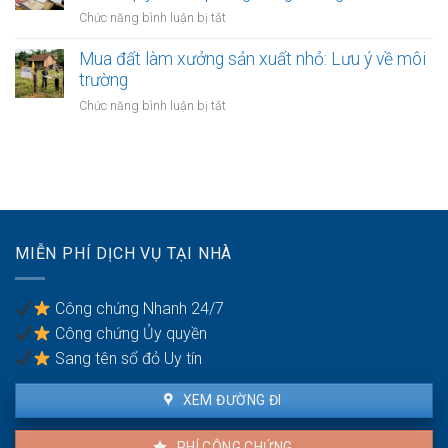
bản
đi
vành
ở
Chức năng bình luận bị tắt
sao
chung
đai
Đất
chưa
3.5
giáp
Mua đất làm xưởng sản xuất nhỏ: Lưu ý về môi
có
Hà
ranh
trường
sổ
Nội
giữa
đỏ:
ở
Chức năng bình luận bị tắt
các
Rắc
Mua
quận
rối
đất
nội
pháp
làm
thành
lý
xưởng
Hà
khi
sản
Nội:
làm
xuất
Thẩm
thủ
nhỏ:
quyền
MIỄN PHÍ DỊCH VỤ TẠI NHÀ
tục
Lưu
văn
sang
ý
phòng
tên
về
công
Công chứng Nhanh 24/7
môi
chứng
Công chứng Ủy quyền
trường
Sang tên sổ đỏ Uy tín
XEM ĐƯỜNG ĐI
PHÍ CÔNG CHỨNG