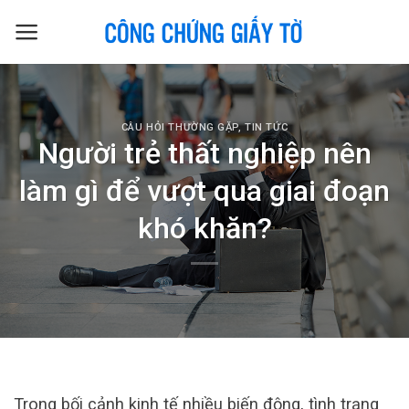
Skip
to
content
CÂU HỎI THƯỜNG GẶP
,
TIN TỨC
Người trẻ thất nghiệp nên
làm gì để vượt qua giai đoạn
khó khăn?
Trong bối cảnh kinh tế nhiều biến động, tình trạng