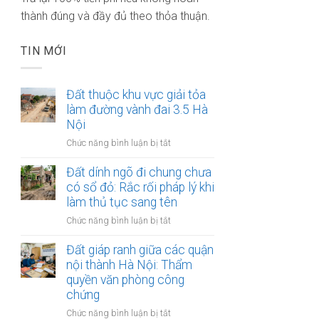
thành đúng và đầy đủ theo thỏa thuận.
TIN MỚI
Đất thuộc khu vực giải tỏa
làm đường vành đai 3.5 Hà
Nội
ở
Chức năng bình luận bị tắt
Đất
thuộc
Đất dính ngõ đi chung chưa
khu
có sổ đỏ: Rắc rối pháp lý khi
vực
làm thủ tục sang tên
giải
ở
Chức năng bình luận bị tắt
tỏa
Đất
làm
dính
Đất giáp ranh giữa các quận
đường
ngõ
nội thành Hà Nội: Thẩm
vành
đi
quyền văn phòng công
đai
chung
3.5
chứng
chưa
Hà
ở
Chức năng bình luận bị tắt
có
Nội