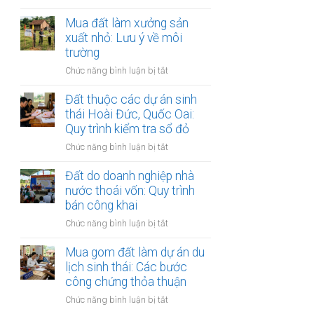
Đất
sổ
giáp
Mua đất làm xưởng sản
đỏ:
ranh
xuất nhỏ: Lưu ý về môi
Rắc
giữa
rối
trường
các
pháp
ở
Chức năng bình luận bị tắt
quận
lý
Mua
nội
khi
đất
Đất thuộc các dự án sinh
thành
làm
làm
thái Hoài Đức, Quốc Oai:
Hà
thủ
xưởng
Quy trình kiểm tra sổ đỏ
Nội:
tục
sản
Thẩm
sang
ở
Chức năng bình luận bị tắt
xuất
quyền
tên
Đất
nhỏ:
văn
thuộc
Đất do doanh nghiệp nhà
Lưu
phòng
các
nước thoái vốn: Quy trình
ý
công
dự
bán công khai
về
chứng
án
môi
ở
Chức năng bình luận bị tắt
sinh
trường
Đất
thái
do
Mua gom đất làm dự án du
Hoài
doanh
lịch sinh thái: Các bước
Đức,
nghiệp
công chứng thỏa thuận
Quốc
nhà
Oai:
ở
Chức năng bình luận bị tắt
nước
Quy
Mua