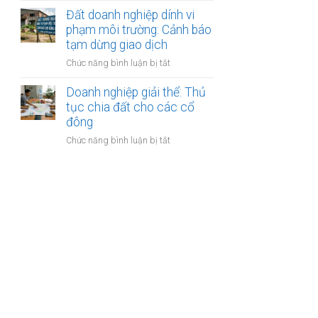
thoái
trình
gom
Đất doanh nghiệp dính vi
vốn:
kiểm
đất
phạm môi trường: Cảnh báo
Quy
tra
làm
tạm dừng giao dịch
trình
sổ
dự
bán
đỏ
ở
Chức năng bình luận bị tắt
án
công
Đất
du
khai
doanh
Doanh nghiệp giải thể: Thủ
lịch
nghiệp
tục chia đất cho các cổ
sinh
dính
đông
thái:
vi
Các
ở
Chức năng bình luận bị tắt
phạm
bước
Doanh
môi
công
nghiệp
trường:
chứng
giải
Cảnh
thỏa
thể:
báo
thuận
Thủ
tạm
tục
dừng
chia
giao
đất
dịch
cho
các
cổ
đông