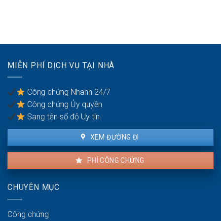
Đất
nước
được
đai
hóa
cấp
không
giá:
sổ
có
Các
đỏ
đường
giấy
năm
vào:
tờ
2026
Quyền
gốc
MIỄN PHÍ DỊCH VỤ TẠI NHÀ
yêu
cần
cầu
chuẩn
mở
bị
Công chứng Nhanh 24/7
lối
khi
Công chứng Ủy quyền
đi
bán
qua
Sang tên sổ đỏ Uy tín
đất
đai
XEM ĐƯỜNG ĐI
hàng
xóm
PHÍ CÔNG CHỨNG
CHUYÊN MỤC
Công chứng