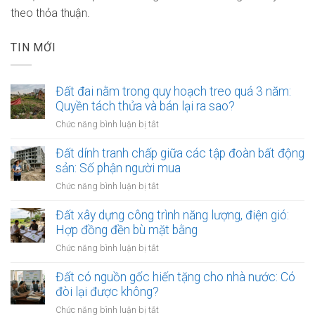
theo thỏa thuận.
TIN MỚI
Đất đai nằm trong quy hoạch treo quá 3 năm:
Quyền tách thửa và bán lại ra sao?
ở
Chức năng bình luận bị tắt
Đất
đai
Đất dính tranh chấp giữa các tập đoàn bất động
nằm
sản: Số phận người mua
trong
ở
Chức năng bình luận bị tắt
quy
Đất
hoạch
dính
Đất xây dựng công trình năng lượng, điện gió:
treo
tranh
Hợp đồng đền bù mặt bằng
quá
chấp
3
ở
Chức năng bình luận bị tắt
giữa
năm:
Đất
các
Quyền
xây
Đất có nguồn gốc hiến tặng cho nhà nước: Có
tập
tách
dựng
đòi lại được không?
đoàn
thửa
công
bất
ở
Chức năng bình luận bị tắt
và
trình