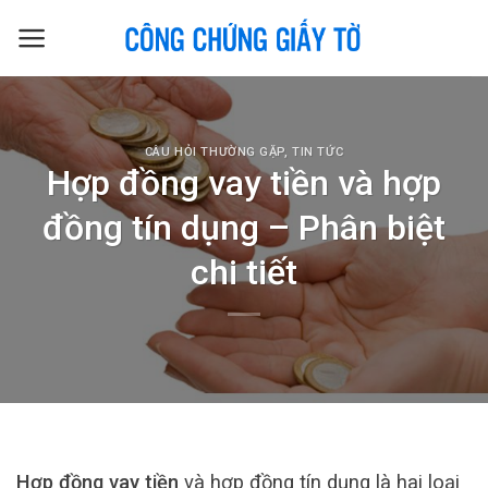
Skip
to
content
CÂU HỎI THƯỜNG GẶP
,
TIN TỨC
Hợp đồng vay tiền và hợp
đồng tín dụng – Phân biệt
chi tiết
Hợp đồng vay tiền
và hợp đồng tín dụng là hai loại