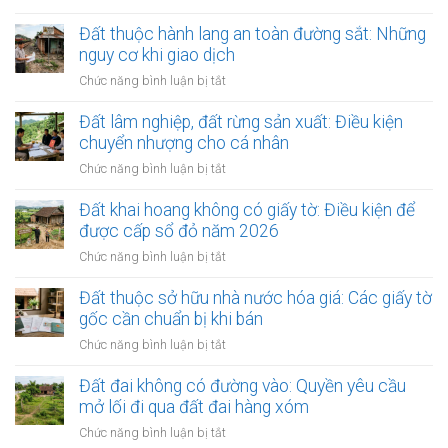
động
Đất
bán
năng
sản:
có
Đất thuộc hành lang an toàn đường sắt: Những
lại
lượng,
Số
nguồn
ra
nguy cơ khi giao dịch
điện
phận
gốc
sao?
gió:
ở
Chức năng bình luận bị tắt
người
hiến
Hợp
Đất
mua
tặng
đồng
thuộc
Đất lâm nghiệp, đất rừng sản xuất: Điều kiện
cho
đền
hành
chuyển nhượng cho cá nhân
nhà
bù
lang
nước:
ở
Chức năng bình luận bị tắt
mặt
an
Có
Đất
bằng
toàn
đòi
lâm
Đất khai hoang không có giấy tờ: Điều kiện để
đường
lại
nghiệp,
được cấp sổ đỏ năm 2026
sắt:
được
đất
Những
ở
Chức năng bình luận bị tắt
không?
rừng
nguy
Đất
sản
cơ
khai
Đất thuộc sở hữu nhà nước hóa giá: Các giấy tờ
xuất:
khi
hoang
gốc cần chuẩn bị khi bán
Điều
giao
không
kiện
ở
Chức năng bình luận bị tắt
dịch
có
chuyển
Đất
giấy
nhượng
thuộc
Đất đai không có đường vào: Quyền yêu cầu
tờ:
cho
sở
mở lối đi qua đất đai hàng xóm
Điều
cá
hữu
kiện
ở
Chức năng bình luận bị tắt
nhân
nhà
để