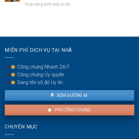
dính
sinh
ở
Chức năng bình luận bị tắt
vi
thái:
Doanh
phạm
Các
nghiệp
môi
bước
giải
trường:
công
thể:
Cảnh
chứng
Thủ
báo
thỏa
tục
tạm
thuận
chia
dừng
MIỄN PHÍ DỊCH VỤ TẠI NHÀ
đất
giao
cho
dịch
các
Công chứng Nhanh 24/7
cổ
Công chứng Ủy quyền
đông
Sang tên sổ đỏ Uy tín
XEM ĐƯỜNG ĐI
PHÍ CÔNG CHỨNG
CHUYÊN MỤC