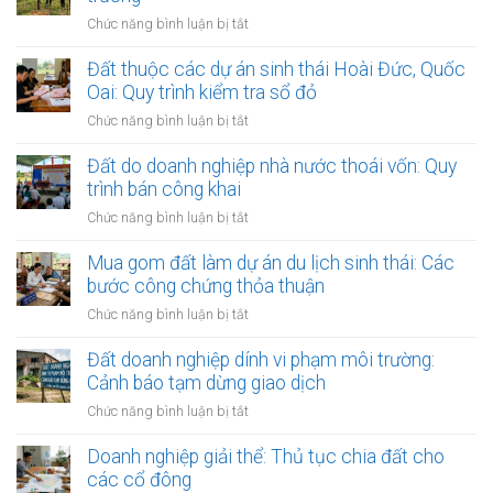
Nội
giữa
đỏ:
ở
Chức năng bình luận bị tắt
các
Rắc
Mua
quận
rối
đất
Đất thuộc các dự án sinh thái Hoài Đức, Quốc
nội
pháp
làm
Oai: Quy trình kiểm tra sổ đỏ
thành
lý
xưởng
Hà
ở
Chức năng bình luận bị tắt
khi
sản
Nội:
Đất
làm
xuất
Thẩm
thuộc
Đất do doanh nghiệp nhà nước thoái vốn: Quy
thủ
nhỏ:
quyền
các
tục
trình bán công khai
Lưu
văn
dự
sang
ý
ở
Chức năng bình luận bị tắt
phòng
án
tên
về
Đất
công
sinh
môi
do
Mua gom đất làm dự án du lịch sinh thái: Các
chứng
thái
trường
doanh
bước công chứng thỏa thuận
Hoài
nghiệp
Đức,
ở
Chức năng bình luận bị tắt
nhà
Quốc
Mua
nước
Oai:
gom
Đất doanh nghiệp dính vi phạm môi trường:
thoái
Quy
đất
Cảnh báo tạm dừng giao dịch
vốn:
trình
làm
Quy
ở
Chức năng bình luận bị tắt
kiểm
dự
trình
Đất
tra
án
bán
doanh
Doanh nghiệp giải thể: Thủ tục chia đất cho
sổ
du
công
nghiệp
đỏ
các cổ đông
lịch
khai