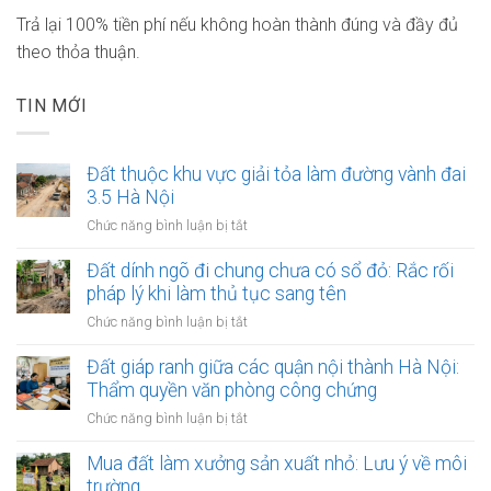
Trả lại 100% tiền phí nếu không hoàn thành đúng và đầy đủ
theo thỏa thuận.
TIN MỚI
Đất thuộc khu vực giải tỏa làm đường vành đai
3.5 Hà Nội
ở
Chức năng bình luận bị tắt
Đất
thuộc
Đất dính ngõ đi chung chưa có sổ đỏ: Rắc rối
khu
pháp lý khi làm thủ tục sang tên
vực
ở
Chức năng bình luận bị tắt
giải
Đất
tỏa
dính
Đất giáp ranh giữa các quận nội thành Hà Nội:
làm
ngõ
Thẩm quyền văn phòng công chứng
đường
đi
vành
ở
Chức năng bình luận bị tắt
chung
đai
Đất
chưa
3.5
giáp
Mua đất làm xưởng sản xuất nhỏ: Lưu ý về môi
có
Hà
ranh
trường
sổ