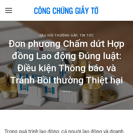
Skip
to
content
CÂU HỎI THƯỜNG GẶP
,
TIN TỨC
Đơn phương Chấm dứt Hợp
đồng Lao động Đúng luật:
Điều kiện Thông báo và
Tránh Bồi thường Thiệt hại
Trong quá trình lao động, cả người lao động và doanh