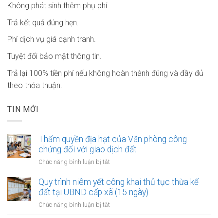
Không phát sinh thêm phụ phí
Trả kết quả đúng hẹn.
Phí dịch vụ giá cạnh tranh.
Tuyệt đối bảo mật thông tin.
Trả lại 100% tiền phí nếu không hoàn thành đúng và đầy đủ
theo thỏa thuận.
TIN MỚI
Thẩm quyền địa hạt của Văn phòng công
chứng đối với giao dịch đất
ở
Chức năng bình luận bị tắt
Thẩm
quyền
Quy trình niêm yết công khai thủ tục thừa kế
địa
đất tại UBND cấp xã (15 ngày)
hạt
ở
Chức năng bình luận bị tắt
của
Quy
Văn