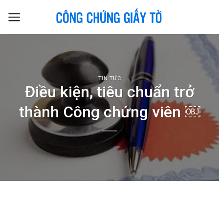
Skip
to
content
TIN TỨC
Điều kiện, tiêu chuẩn trở
thành Công chứng viên ￼