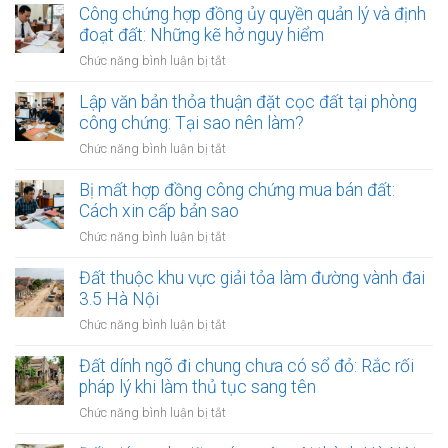
trình
Công chứng hợp đồng ủy quyền quản lý và định
phòng
niêm
đoạt đất: Những kẽ hở nguy hiểm
công
yết
chứng
ở
Chức năng bình luận bị tắt
công
đối
Công
khai
với
chứng
Lập văn bản thỏa thuận đặt cọc đất tại phòng
thủ
giao
hợp
công chứng: Tại sao nên làm?
tục
dịch
đồng
thừa
ở
Chức năng bình luận bị tắt
đất
ủy
kế
Lập
quyền
đất
văn
Bị mất hợp đồng công chứng mua bán đất:
quản
tại
bản
Cách xin cấp bản sao
lý
UBND
thỏa
và
ở
Chức năng bình luận bị tắt
cấp
thuận
định
Bị
xã
đặt
đoạt
mất
Đất thuộc khu vực giải tỏa làm đường vành đai
(15
cọc
đất:
hợp
ngày)
3.5 Hà Nội
đất
Những
đồng
tại
ở
Chức năng bình luận bị tắt
kẽ
công
phòng
Đất
hở
chứng
công
thuộc
Đất dính ngõ đi chung chưa có sổ đỏ: Rắc rối
nguy
mua
chứng:
khu
hiểm
pháp lý khi làm thủ tục sang tên
bán
Tại
vực
đất:
ở
Chức năng bình luận bị tắt
sao
giải
Cách
Đất
nên
tỏa
xin