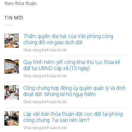
theo thỏa thuận.
TIN MỚI
Thẩm quyền địa hạt của Văn phòng công
chứng đối với giao dịch đất
ở
Chức năng bình luận bị tắt
Thẩm
quyền
Quy trình niêm yết công khai thủ tục thừa kế
địa
đất tại UBND cấp xã (15 ngày)
hạt
ở
Chức năng bình luận bị tắt
của
Quy
Văn
trình
Công chứng hợp đồng ủy quyền quản lý và định
phòng
niêm
đoạt đất: Những kẽ hở nguy hiểm
công
yết
chứng
ở
Chức năng bình luận bị tắt
công
đối
Công
khai
với
chứng
Lập văn bản thỏa thuận đặt cọc đất tại phòng
thủ
giao
hợp
công chứng: Tại sao nên làm?
tục
dịch
đồng
thừa
ở
Chức năng bình luận bị tắt
đất
ủy
kế