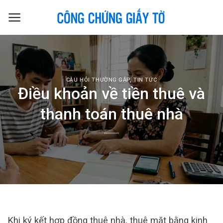
Skip
to
content
CÂU HỎI THƯỜNG GẶP
,
TIN TỨC
Điều khoản về tiền thuê và
thanh toán thuê nhà
Khi ký kết hợp đồng thuê nhà, thuê mặt bằng kinh