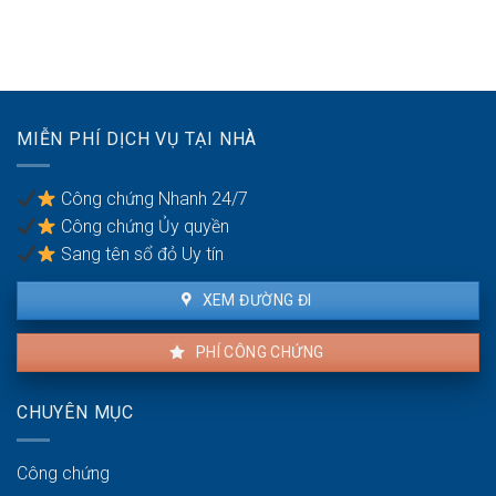
quận
rối
đất
nội
pháp
làm
thành
lý
xưởng
Hà
khi
sản
Nội:
làm
xuất
Thẩm
thủ
nhỏ:
quyền
MIỄN PHÍ DỊCH VỤ TẠI NHÀ
tục
Lưu
văn
sang
ý
phòng
tên
về
công
Công chứng Nhanh 24/7
môi
chứng
Công chứng Ủy quyền
trường
Sang tên sổ đỏ Uy tín
XEM ĐƯỜNG ĐI
PHÍ CÔNG CHỨNG
CHUYÊN MỤC
Công chứng