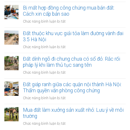
Lập
quyền
đất
văn
Bị mất hợp đồng công chứng mua bán đất:
quản
tại
bản
Cách xin cấp bản sao
lý
UBND
thỏa
và
ở
Chức năng bình luận bị tắt
cấp
thuận
định
Bị
xã
đặt
đoạt
mất
Đất thuộc khu vực giải tỏa làm đường vành đai
(15
cọc
đất:
hợp
ngày)
3.5 Hà Nội
đất
Những
đồng
tại
ở
Chức năng bình luận bị tắt
kẽ
công
phòng
Đất
hở
chứng
công
thuộc
Đất dính ngõ đi chung chưa có sổ đỏ: Rắc rối
nguy
mua
chứng:
khu
hiểm
pháp lý khi làm thủ tục sang tên
bán
Tại
vực
đất:
ở
Chức năng bình luận bị tắt
sao
giải
Cách
Đất
nên
tỏa
xin
dính
Đất giáp ranh giữa các quận nội thành Hà Nội:
làm?
làm
cấp
ngõ
Thẩm quyền văn phòng công chứng
đường
bản
đi
vành
ở
Chức năng bình luận bị tắt
sao
chung
đai
Đất
chưa
3.5
giáp
Mua đất làm xưởng sản xuất nhỏ: Lưu ý về môi
có
Hà
ranh
trường
sổ
Nội
giữa
đỏ:
ở
Chức năng bình luận bị tắt
các
Rắc
Mua