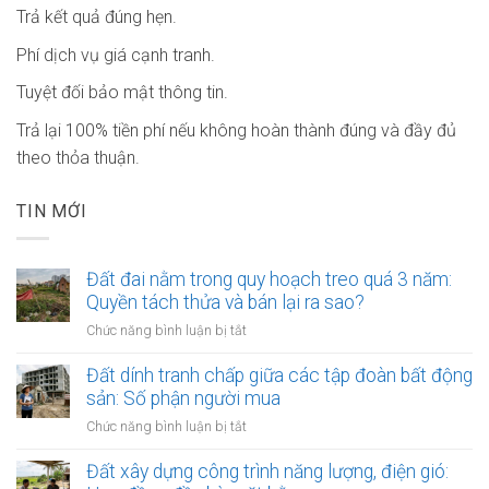
Trả kết quả đúng hẹn.
Phí dịch vụ giá cạnh tranh.
Tuyệt đối bảo mật thông tin.
Trả lại 100% tiền phí nếu không hoàn thành đúng và đầy đủ
theo thỏa thuận.
TIN MỚI
Đất đai nằm trong quy hoạch treo quá 3 năm:
Quyền tách thửa và bán lại ra sao?
ở
Chức năng bình luận bị tắt
Đất
đai
Đất dính tranh chấp giữa các tập đoàn bất động
nằm
sản: Số phận người mua
trong
ở
Chức năng bình luận bị tắt
quy
Đất
hoạch
dính
Đất xây dựng công trình năng lượng, điện gió:
treo
tranh