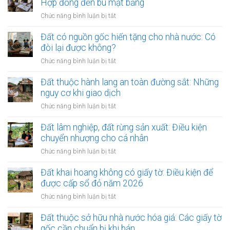
Hợp đồng đền bù mặt bằng
quá
chấp
3
ở
Chức năng bình luận bị tắt
giữa
năm:
Đất
các
Quyền
xây
Đất có nguồn gốc hiến tặng cho nhà nước: Có
tập
tách
dựng
đòi lại được không?
đoàn
thửa
công
bất
ở
Chức năng bình luận bị tắt
và
trình
động
Đất
bán
năng
sản:
có
Đất thuộc hành lang an toàn đường sắt: Những
lại
lượng,
Số
nguồn
ra
nguy cơ khi giao dịch
điện
phận
gốc
sao?
gió:
ở
Chức năng bình luận bị tắt
người
hiến
Hợp
Đất
mua
tặng
đồng
thuộc
Đất lâm nghiệp, đất rừng sản xuất: Điều kiện
cho
đền
hành
chuyển nhượng cho cá nhân
nhà
bù
lang
nước:
ở
Chức năng bình luận bị tắt
mặt
an
Có
Đất
bằng
toàn
đòi
lâm
Đất khai hoang không có giấy tờ: Điều kiện để
đường
lại
nghiệp,
được cấp sổ đỏ năm 2026
sắt:
được
đất
Những
ở
Chức năng bình luận bị tắt
không?
rừng
nguy
Đất
sản
cơ
khai
Đất thuộc sở hữu nhà nước hóa giá: Các giấy tờ
xuất:
khi
hoang
gốc cần chuẩn bị khi bán
Điều