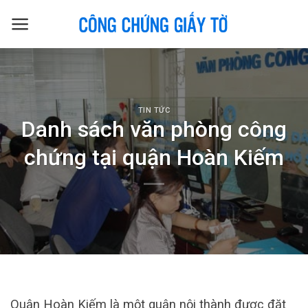
Skip
to
content
TIN TỨC
Danh sách văn phòng công
chứng tại quận Hoàn Kiếm
Quận Hoàn Kiếm là một quận nội thành được đặt