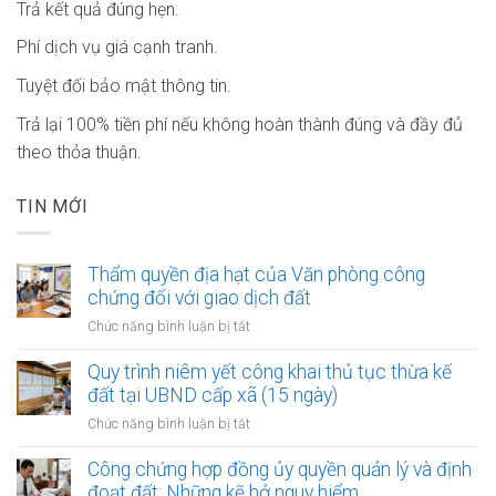
Trả kết quả đúng hẹn.
Phí dịch vụ giá cạnh tranh.
Tuyệt đối bảo mật thông tin.
Trả lại 100% tiền phí nếu không hoàn thành đúng và đầy đủ
theo thỏa thuận.
TIN MỚI
Thẩm quyền địa hạt của Văn phòng công
chứng đối với giao dịch đất
ở
Chức năng bình luận bị tắt
Thẩm
quyền
Quy trình niêm yết công khai thủ tục thừa kế
địa
đất tại UBND cấp xã (15 ngày)
hạt
ở
Chức năng bình luận bị tắt
của
Quy
Văn
trình
Công chứng hợp đồng ủy quyền quản lý và định
phòng
niêm
đoạt đất: Những kẽ hở nguy hiểm
công