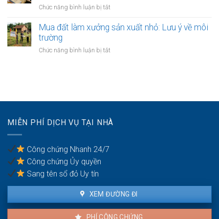
đi
vành
ở
Chức năng bình luận bị tắt
sao
chung
đai
Đất
chưa
3.5
giáp
Mua đất làm xưởng sản xuất nhỏ: Lưu ý về môi
có
Hà
ranh
trường
sổ
Nội
giữa
đỏ:
ở
Chức năng bình luận bị tắt
các
Rắc
Mua
quận
rối
đất
nội
pháp
làm
thành
lý
xưởng
Hà
khi
sản
Nội:
làm
xuất
Thẩm
thủ
nhỏ:
quyền
MIỄN PHÍ DỊCH VỤ TẠI NHÀ
tục
Lưu
văn
sang
ý
phòng
tên
về
công
Công chứng Nhanh 24/7
môi
chứng
Công chứng Ủy quyền
trường
Sang tên sổ đỏ Uy tín
XEM ĐƯỜNG ĐI
PHÍ CÔNG CHỨNG