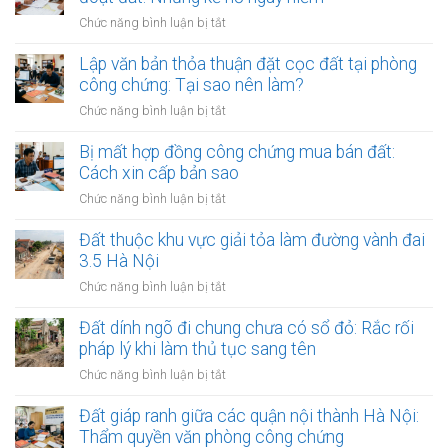
yết
chứng
ở
Chức năng bình luận bị tắt
công
đối
Công
khai
với
chứng
Lập văn bản thỏa thuận đặt cọc đất tại phòng
thủ
giao
hợp
công chứng: Tại sao nên làm?
tục
dịch
đồng
thừa
ở
Chức năng bình luận bị tắt
đất
ủy
kế
Lập
quyền
đất
văn
Bị mất hợp đồng công chứng mua bán đất:
quản
tại
bản
Cách xin cấp bản sao
lý
UBND
thỏa
và
ở
Chức năng bình luận bị tắt
cấp
thuận
định
Bị
xã
đặt
đoạt
mất
Đất thuộc khu vực giải tỏa làm đường vành đai
(15
cọc
đất:
hợp
ngày)
3.5 Hà Nội
đất
Những
đồng
tại
ở
Chức năng bình luận bị tắt
kẽ
công
phòng
Đất
hở
chứng
công
thuộc
Đất dính ngõ đi chung chưa có sổ đỏ: Rắc rối
nguy
mua
chứng:
khu
hiểm
pháp lý khi làm thủ tục sang tên
bán
Tại
vực
đất:
ở
Chức năng bình luận bị tắt
sao
giải
Cách
Đất
nên
tỏa
xin
dính
Đất giáp ranh giữa các quận nội thành Hà Nội:
làm?
làm
cấp
ngõ
Thẩm quyền văn phòng công chứng
đường
bản