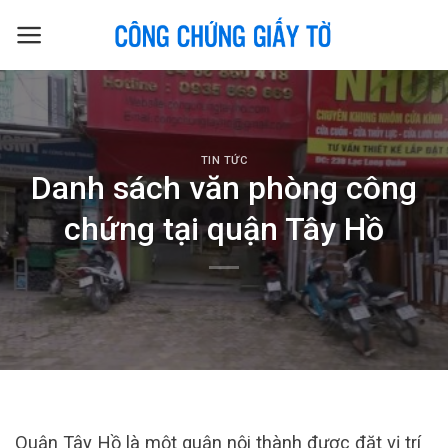
Skip
to
content
TIN TỨC
Danh sách văn phòng công
chứng tại quận Tây Hồ
Quận Tây Hồ là một quận nội thành được đặt vị trí