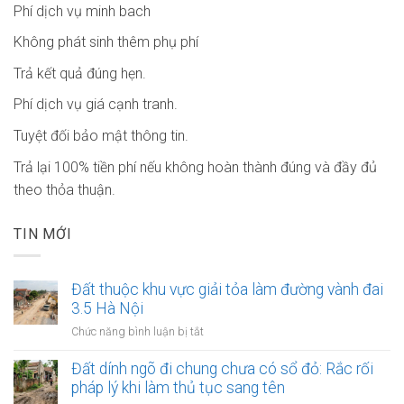
Phí dịch vụ minh bach
Không phát sinh thêm phụ phí
Trả kết quả đúng hẹn.
Phí dịch vụ giá cạnh tranh.
Tuyệt đối bảo mật thông tin.
Trả lại 100% tiền phí nếu không hoàn thành đúng và đầy đủ
theo thỏa thuận.
TIN MỚI
Đất thuộc khu vực giải tỏa làm đường vành đai
3.5 Hà Nội
ở
Chức năng bình luận bị tắt
Đất
thuộc
Đất dính ngõ đi chung chưa có sổ đỏ: Rắc rối
khu
pháp lý khi làm thủ tục sang tên
vực