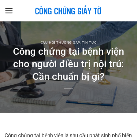
Skip
to
content
CÂU HỎI THƯỜNG GẶP
,
TIN TỨC
Công chứng tại bệnh viện
cho người điều trị nội trú:
Cần chuẩn bị gì?
Công chứng tại bệnh viện là nhu cầu phát sinh phổ biến