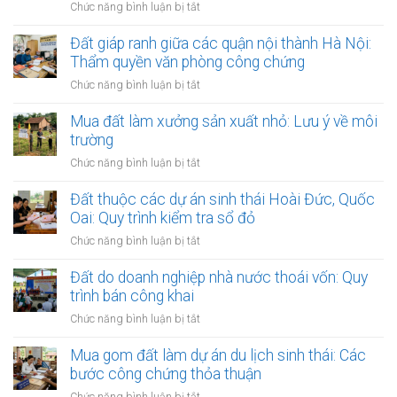
ở
Chức năng bình luận bị tắt
giải
Đất
tỏa
dính
Đất giáp ranh giữa các quận nội thành Hà Nội:
làm
ngõ
Thẩm quyền văn phòng công chứng
đường
đi
vành
ở
Chức năng bình luận bị tắt
chung
đai
Đất
chưa
3.5
giáp
Mua đất làm xưởng sản xuất nhỏ: Lưu ý về môi
có
Hà
ranh
trường
sổ
Nội
giữa
đỏ:
ở
Chức năng bình luận bị tắt
các
Rắc
Mua
quận
rối
đất
Đất thuộc các dự án sinh thái Hoài Đức, Quốc
nội
pháp
làm
Oai: Quy trình kiểm tra sổ đỏ
thành
lý
xưởng
Hà
ở
Chức năng bình luận bị tắt
khi
sản
Nội:
Đất
làm
xuất
Thẩm
thuộc
Đất do doanh nghiệp nhà nước thoái vốn: Quy
thủ
nhỏ:
quyền
các
tục
trình bán công khai
Lưu
văn
dự
sang
ý
ở
Chức năng bình luận bị tắt
phòng
án
tên
về
Đất
công
sinh
môi
do
Mua gom đất làm dự án du lịch sinh thái: Các
chứng
thái
trường
doanh
bước công chứng thỏa thuận
Hoài
nghiệp
Đức,
ở