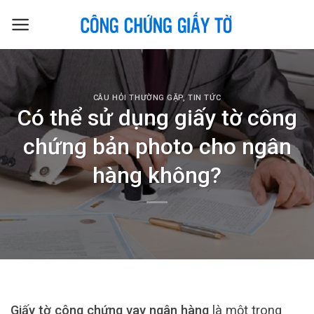
Skip
to
content
CÂU HỎI THƯỜNG GẶP
,
TIN TỨC
Có thể sử dụng giấy tờ công
chứng bản photo cho ngân
hàng không?
Giấy tờ công chứng vay ngân hàng
là một trong