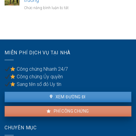
sổ
Nội
giữa
đỏ:
ở
Chức năng bình luận bị tắt
các
Rắc
Mua
quận
rối
đất
nội
pháp
làm
thành
lý
xưởng
Hà
khi
sản
Nội:
làm
xuất
Thẩm
thủ
nhỏ:
quyền
MIỄN PHÍ DỊCH VỤ TẠI NHÀ
tục
Lưu
văn
sang
ý
phòng
tên
về
công
Công chứng Nhanh 24/7
môi
chứng
Công chứng Ủy quyền
trường
Sang tên sổ đỏ Uy tín
XEM ĐƯỜNG ĐI
PHÍ CÔNG CHỨNG
CHUYÊN MỤC