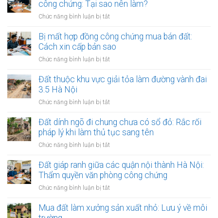
hợp
công chứng: Tại sao nên làm?
tục
dịch
đồng
thừa
ở
Chức năng bình luận bị tắt
đất
ủy
kế
Lập
quyền
đất
văn
Bị mất hợp đồng công chứng mua bán đất:
quản
tại
bản
Cách xin cấp bản sao
lý
UBND
thỏa
và
ở
Chức năng bình luận bị tắt
cấp
thuận
định
Bị
xã
đặt
đoạt
mất
Đất thuộc khu vực giải tỏa làm đường vành đai
(15
cọc
đất:
hợp
ngày)
3.5 Hà Nội
đất
Những
đồng
tại
ở
Chức năng bình luận bị tắt
kẽ
công
phòng
Đất
hở
chứng
công
thuộc
Đất dính ngõ đi chung chưa có sổ đỏ: Rắc rối
nguy
mua
chứng:
khu
hiểm
pháp lý khi làm thủ tục sang tên
bán
Tại
vực
đất:
ở
Chức năng bình luận bị tắt
sao
giải
Cách
Đất
nên
tỏa
xin
dính
Đất giáp ranh giữa các quận nội thành Hà Nội:
làm?
làm
cấp
ngõ
Thẩm quyền văn phòng công chứng
đường
bản
đi
vành
ở
Chức năng bình luận bị tắt
sao
chung
đai
Đất
chưa
3.5
giáp
Mua đất làm xưởng sản xuất nhỏ: Lưu ý về môi
có
Hà
ranh
trường