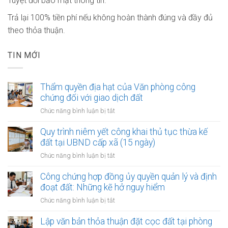
Tuyệt đối bảo mật thông tin.
Trả lại 100% tiền phí nếu không hoàn thành đúng và đầy đủ
theo thỏa thuận.
TIN MỚI
Thẩm quyền địa hạt của Văn phòng công
chứng đối với giao dịch đất
ở
Chức năng bình luận bị tắt
Thẩm
quyền
Quy trình niêm yết công khai thủ tục thừa kế
địa
đất tại UBND cấp xã (15 ngày)
hạt
ở
Chức năng bình luận bị tắt
của
Quy
Văn
trình
Công chứng hợp đồng ủy quyền quản lý và định
phòng
niêm
đoạt đất: Những kẽ hở nguy hiểm
công
yết
chứng
ở
Chức năng bình luận bị tắt
công
đối
Công
khai
với
chứng
Lập văn bản thỏa thuận đặt cọc đất tại phòng
thủ
giao