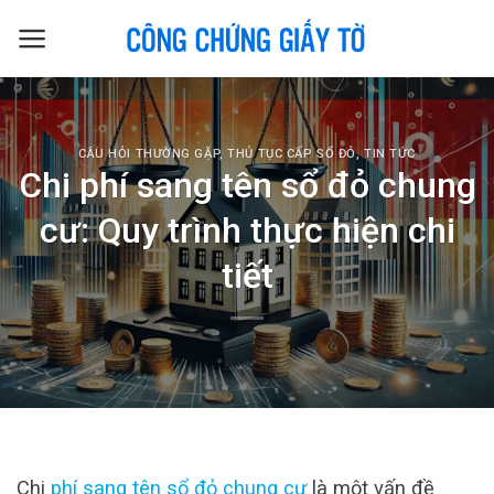
Skip
to
content
CÂU HỎI THƯỜNG GẶP
,
THỦ TỤC CẤP SỔ ĐỎ
,
TIN TỨC
Chi phí sang tên sổ đỏ chung
cư: Quy trình thực hiện chi
tiết
Chi
phí sang tên sổ đỏ chung cư
là một vấn đề