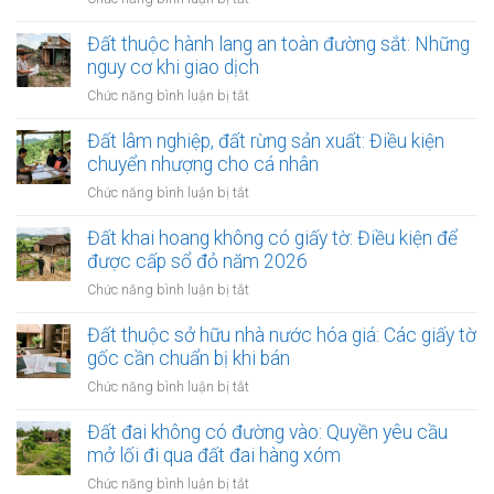
và
trình
động
Đất
bán
năng
sản:
có
Đất thuộc hành lang an toàn đường sắt: Những
lại
lượng,
Số
nguồn
ra
nguy cơ khi giao dịch
điện
phận
gốc
sao?
gió:
ở
Chức năng bình luận bị tắt
người
hiến
Hợp
Đất
mua
tặng
đồng
thuộc
Đất lâm nghiệp, đất rừng sản xuất: Điều kiện
cho
đền
hành
chuyển nhượng cho cá nhân
nhà
bù
lang
nước:
ở
Chức năng bình luận bị tắt
mặt
an
Có
Đất
bằng
toàn
đòi
lâm
Đất khai hoang không có giấy tờ: Điều kiện để
đường
lại
nghiệp,
được cấp sổ đỏ năm 2026
sắt:
được
đất
Những
ở
Chức năng bình luận bị tắt
không?
rừng
nguy
Đất
sản
cơ
khai
Đất thuộc sở hữu nhà nước hóa giá: Các giấy tờ
xuất:
khi
hoang
gốc cần chuẩn bị khi bán
Điều
giao
không
kiện
ở
Chức năng bình luận bị tắt
dịch
có
chuyển
Đất
giấy
nhượng
thuộc
Đất đai không có đường vào: Quyền yêu cầu
tờ:
cho
sở
mở lối đi qua đất đai hàng xóm
Điều
cá
hữu
kiện
ở
Chức năng bình luận bị tắt
nhân
nhà