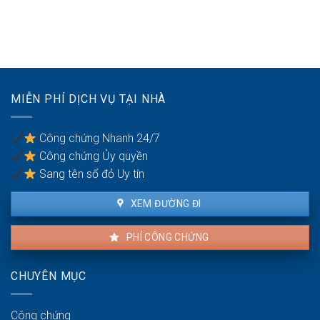
để
Đất
nước
được
đai
hóa
cấp
không
giá:
sổ
có
Các
đỏ
đường
giấy
năm
vào:
tờ
2026
Quyền
gốc
MIỄN PHÍ DỊCH VỤ TẠI NHÀ
yêu
cần
cầu
chuẩn
mở
bị
Công chứng Nhanh 24/7
lối
khi
Công chứng Ủy quyền
đi
bán
qua
Sang tên sổ đỏ Uy tín
đất
đai
XEM ĐƯỜNG ĐI
hàng
xóm
PHÍ CÔNG CHỨNG
CHUYÊN MỤC
Công chứng