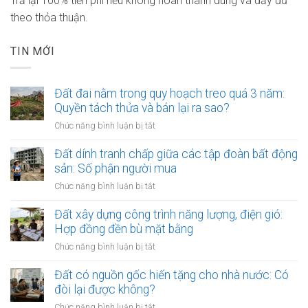
Trả lại 100% tiền phí nếu không hoàn thành đúng và đầy đủ
theo thỏa thuận.
TIN MỚI
Đất đai nằm trong quy hoạch treo quá 3 năm:
Quyền tách thửa và bán lại ra sao?
ở
Chức năng bình luận bị tắt
Đất
đai
Đất dính tranh chấp giữa các tập đoàn bất động
nằm
sản: Số phận người mua
trong
ở
Chức năng bình luận bị tắt
quy
Đất
hoạch
dính
Đất xây dựng công trình năng lượng, điện gió:
treo
tranh
Hợp đồng đền bù mặt bằng
quá
chấp
3
ở
Chức năng bình luận bị tắt
giữa
năm:
Đất
các
Quyền
xây
Đất có nguồn gốc hiến tặng cho nhà nước: Có
tập
tách
dựng
đòi lại được không?
đoàn
thửa
công
bất
ở
Chức năng bình luận bị tắt