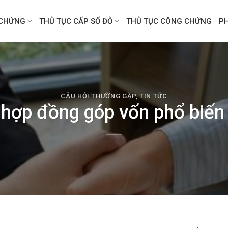
CHỨNG
THỦ TỤC CẤP SỔ ĐỎ
THỦ TỤC CÔNG CHỨNG
P
CÂU HỎI THƯỜNG GẶP
,
TIN TỨC
 hợp đồng góp vốn phổ biến