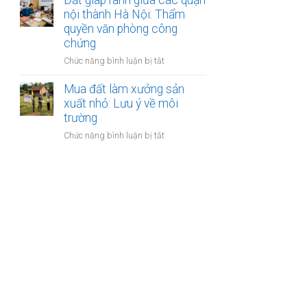
Đất giáp ranh giữa các quận
đường
sao
ngõ
nội thành Hà Nội: Thẩm
vành
đi
quyền văn phòng công
đai
chung
3.5
chứng
chưa
Hà
ở
Chức năng bình luận bị tắt
có
Nội
Đất
sổ
giáp
Mua đất làm xưởng sản
đỏ:
ranh
xuất nhỏ: Lưu ý về môi
Rắc
giữa
rối
trường
các
pháp
ở
Chức năng bình luận bị tắt
quận
lý
Mua
nội
khi
đất
thành
làm
làm
Hà
thủ
xưởng
Nội:
tục
sản
Thẩm
sang
xuất
quyền
tên
nhỏ:
văn
Lưu
phòng
ý
công
về
chứng
môi
trường