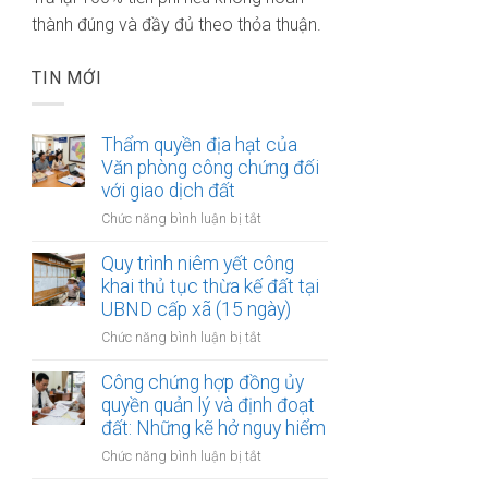
thành đúng và đầy đủ theo thỏa thuận.
TIN MỚI
Thẩm quyền địa hạt của
Văn phòng công chứng đối
với giao dịch đất
ở
Chức năng bình luận bị tắt
Thẩm
quyền
Quy trình niêm yết công
địa
khai thủ tục thừa kế đất tại
hạt
UBND cấp xã (15 ngày)
của
ở
Chức năng bình luận bị tắt
Văn
Quy
phòng
trình
Công chứng hợp đồng ủy
công
niêm
quyền quản lý và định đoạt
chứng
yết
đất: Những kẽ hở nguy hiểm
đối
công
với
ở
Chức năng bình luận bị tắt
khai
giao
Công
thủ
dịch