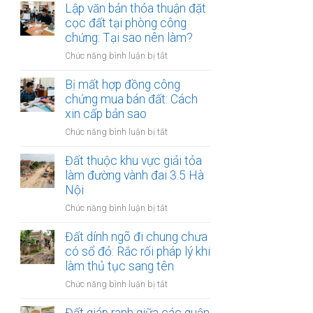
chứng
Lập văn bản thỏa thuận đặt
tục
đất
hợp
cọc đất tại phòng công
thừa
đồng
chứng: Tại sao nên làm?
kế
ủy
đất
ở
Chức năng bình luận bị tắt
quyền
tại
Lập
quản
UBND
văn
Bị mất hợp đồng công
lý
cấp
bản
chứng mua bán đất: Cách
và
xã
thỏa
xin cấp bản sao
định
(15
thuận
đoạt
ngày)
ở
Chức năng bình luận bị tắt
đặt
đất:
Bị
cọc
Những
mất
Đất thuộc khu vực giải tỏa
đất
kẽ
hợp
làm đường vành đai 3.5 Hà
tại
hở
đồng
Nội
phòng
nguy
công
công
hiểm
ở
Chức năng bình luận bị tắt
chứng
chứng:
Đất
mua
Tại
thuộc
Đất dính ngõ đi chung chưa
bán
sao
khu
có sổ đỏ: Rắc rối pháp lý khi
đất:
nên
vực
làm thủ tục sang tên
Cách
làm?
giải
xin
ở
Chức năng bình luận bị tắt
tỏa
cấp
Đất
làm
bản
dính