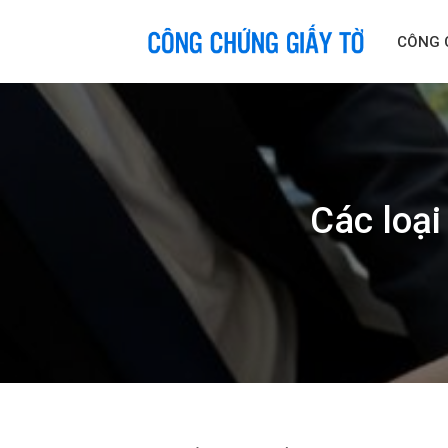
Skip
to
CÔNG 
content
Các loại