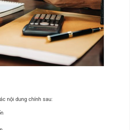
c nội dung chính sau:
ốn
ốn