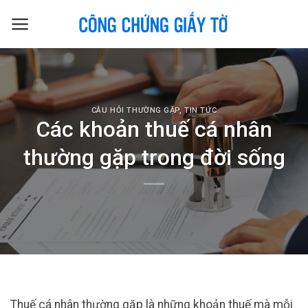
Skip
to
content
CÂU HỎI THƯỜNG GẶP
,
TIN TỨC
Các khoản thuế cá nhân
thường gặp trong đời sống
Thuế cá nhân thường gặp là những khoản thuế mà mỗi