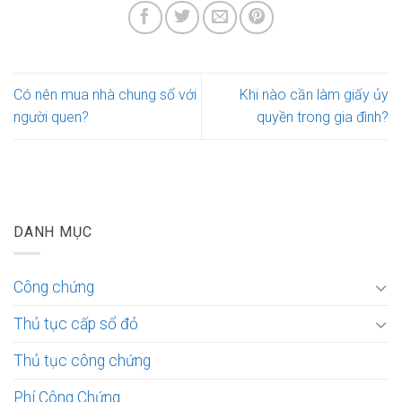
Có nên mua nhà chung sổ với
Khi nào cần làm giấy ủy
người quen?
quyền trong gia đình?
DANH MỤC
Công chứng
Thủ tục cấp sổ đỏ
Thủ tục công chứng
Phí Công Chứng