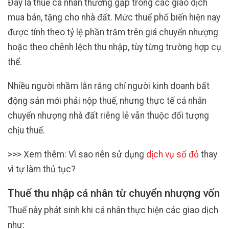
Đây là thuế cá nhân thường gặp trong các giao dịch
mua bán, tặng cho nhà đất. Mức thuế phổ biến hiện nay
được tính theo tỷ lệ phần trăm trên giá chuyển nhượng
hoặc theo chênh lệch thu nhập, tùy từng trường hợp cụ
thể.
Nhiều người nhầm lẫn rằng chỉ người kinh doanh bất
động sản mới phải nộp thuế, nhưng thực tế cá nhân
chuyển nhượng nhà đất riêng lẻ vẫn thuộc đối tượng
chịu thuế.
>>> Xem thêm: Vì sao nên sử dụng
dịch vụ sổ đỏ
thay
vì tự làm thủ tục?
Thuế thu nhập cá nhân từ chuyển nhượng vốn
Thuế này phát sinh khi cá nhân thực hiện các giao dịch
như: