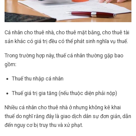
Cá nhân cho thuê nhà, cho thuê mặt bằng, cho thuê tài
sản khác có giá trị đều có thể phát sinh nghĩa vụ thuế.
Trong trường hợp này, thuế cá nhân thường gặp bao
gồm:
Thuế thu nhập cá nhân
Thuế giá trị gia tăng (nếu thuộc diện phải nộp)
Nhiều cá nhân cho thuê nhà ở nhưng không kê khai
thuế do nghĩ rằng đây là giao dịch dân sự đơn giản, dẫn
đến nguy cơ bị truy thu và xử phạt.