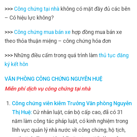
>>>
Công chứng tại nhà
không có mặt đầy đủ các bên
– Có hiệu lực không?
>>>
Công chứng mua bán xe
hợp đồng mua bán xe
theo thỏa thuận miệng – công chứng hóa đơn
>>>
Những điều cấm trong quá trình làm
thủ tục đăng
ký kết hôn
VĂN PHÒNG CÔNG CHỨNG NGUYỄN HUỆ
Miễn phí dịch vụ công chứng tại nhà
Công chứng viên kiêm Trưởng Văn phòng Nguyễn
Thị Huệ:
Cử nhân luật, cán bộ cấp cao, đã có 31
năm làm công tác pháp luật, có kinh nghiệm trong
lĩnh vực quản lý nhà nước về công chứng, hộ tịch,